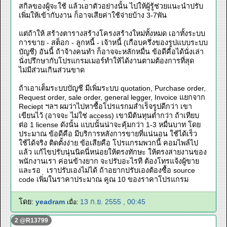
สกิลของผู้จะใช้ แล้วเอาตัวอย่างนั้น ไปให้ผู้รู้ช่วยแนะนำปรับ
เพิ่มให้เข้ากับงาน ก็อาจเสียค่าใช้จ่ายบ้าง 3-7พัน
แต่ถ้าให้ สร้างตารางสร้างโครงสร้างใหม่ทั้งหมด เอาทั้งระบบ
การขาย - สต็อก - ลูกหนี้ - เจ้าหนี้ (เกือบครึ่งของรูปแบบระบบ
บัญชี) อันนี้ ถ้าจ้างคนทำ ก็อาจจะหลักหมื่น ข้อดีคื่อได้นั่งเล่า
นั่งปรึกษากับโปรแกรมเมอร์ทำให้ได้งานตามต้องการที่สุด
ไม่มีส่วนเกินส่วนขาด
ถ้าเอาเต็มระบบบัญชี มีเพิ่มระบบ quotation, Purchase order,
Request order, sale order, general legger, Invoice แยกจาก
Reciept ฯลฯ ผมว่าไปหาซื้อโปรแรกมสำเร็จรูปดีกว่า เขา
เขียนไว้ (อาจจะ ไม่ใช่ access) เขามีต้นทุนต่ำกว่า ถ้าเทียบ
ต่อ 1 license ดังนั้น แบบนั้นน่าจะคุ้มกว่า 1-3 หมื่นบาท โดย
ประมาณ ข้อดีคือ มีบริการหลังการขายที่แน่นอน ใช้ได้เร็ว
ใช้ได้จริง ติดตั้งง่าย ข้อเสียคือ โปรแกรมพวกนี้ คอมไพล์ไป
แล้ว แก้ไขปรับนุ่นนิดนี่หน่อยให้ตรงทักษะ ให้ตรงสายงานของ
พนักงานเรา ค่อนข้างยาก จะปรับอะไรที ต้องโทรแจ้งผู้ขาย
และรอ เราปรับเองไม่ได้ ถ้าอยากปรับเองต้องซื้อ source
code เพิ่มในราคาประมาณ คูณ 10 ของราคาโปรแกรม
โดย:
yeadram
13 ก.ย. 2555 , 00:45
เมื่อ:
2 @R13799