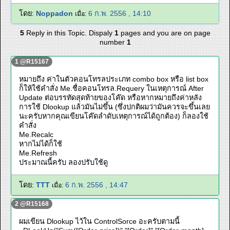
โดย:
Noppadon
6 ก.พ. 2556 , 14:10
เมื่อ:
5
Reply in this Topic. Dispaly
1
pages and you are on page
number
1
1 @R15167
หมายถึง ค่าในตัวคอนโทรลประเภท combo box หรือ list box
ก็ให้ใช้คำสั่ง Me.ชื่อคอนโทรล.Requery ในเหตุการณ์ After
Update ต่อบรรทัดสุดท้ายของโค๊ด หรือหากหมายถึงค่าหลัง
การใช้ Dlookup แล้วมันไม่ขึ้น (ซึ่งปกติผมว่ามันควรจะขึ้นเลย
นะครับหากคุณเขียนโค๊ดลำดับเหตุการณ์ได้ถูกต้อง) ก็ลองใช้
คำสั่ง
Me.Recalc
หากไม่ได้ก็ใช้
Me.Refresh
ประมาณนี้ครับ ลองปรับใช้ดู
โดย:
TTT
6 ก.พ. 2556 , 14:47
เมื่อ:
2 @R15168
ผมเขียน Dlookup ไว้ใน ControlSorce อะครับตามนี้