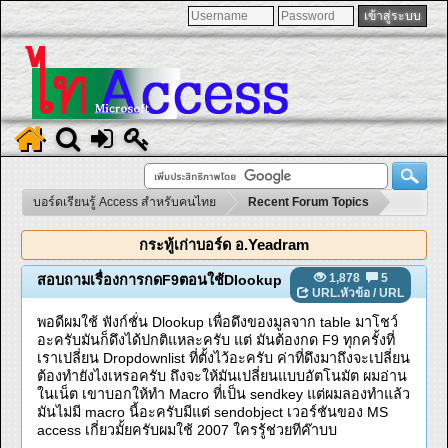
บอร์ดเรียนรู้ Access สำหรับคนไทย
Recent Forum Topics
กระทู้เก่าบอร์ด อ.Yeadram
1,878
5
สอบถามเรื่องการกดF9ตอนใช้Dlookup
URL.หัวข้อ
/
URL
พอดีผมใช้ ฟังก์ชั่น Dlookup เพื่อดึงของมูลจาก table มาโชว์
อะครับมันก็ดึงได้ปกติแหละครับ แต่ มันต้องกด F9 ทุกครั้งที่
เราเปลี่ยน Dropdownlist ที่ตั้งไว้อะครับ ค่าที่ดึงมาถึงจะเปลี่ยน
ต้องทำยังไงเหรอครับ ถึงจะให้มันเปลี่ยนแบบอัตโนมัต ผมอ่าน
ในเน็ต เขาบอกให้ทำ Macro ที่เป็น sendkey แต่ผมลองทำแล้ว
มันไม่มี macro นี้อะครับมีแต่ sendobject เวอร์ชันของ MS
access เกี่ยวมั้ยครับผมใช้ 2007 ใครรู้ช่วยทีค๊าบบ