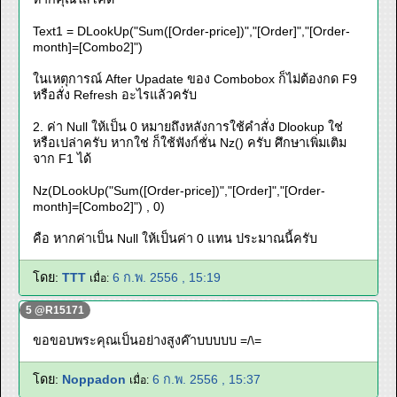
Text1 = DLookUp("Sum([Order-price])","[Order]","[Order-
month]=[Combo2]")
ในเหตุการณ์ After Upadate ของ Combobox ก็ไม่ต้องกด F9
หรือสั่ง Refresh อะไรแล้วครับ
2. ค่า Null ให้เป็น 0 หมายถึงหลังการใช้คำสั่ง Dlookup ใช่
หรือเปล่าครับ หากใช่ ก็ใช้ฟังก์ชั่น Nz() ครับ ศึกษาเพิ่มเติม
จาก F1 ได้
Nz(DLookUp("Sum([Order-price])","[Order]","[Order-
month]=[Combo2]") , 0)
คือ หากค่าเป็น Null ให้เป็นค่า 0 แทน ประมาณนี้ครับ
โดย:
TTT
6 ก.พ. 2556 , 15:19
เมื่อ:
5 @R15171
ขอขอบพระคุณเป็นอย่างสูงค๊าบบบบบ =/\=
โดย:
Noppadon
6 ก.พ. 2556 , 15:37
เมื่อ: