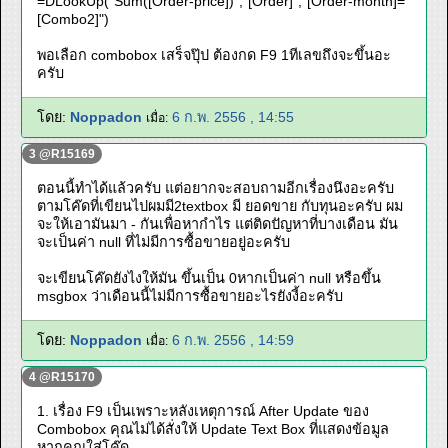
=DLookUp("Sum([Order-price])","[Order]","[Order-month]=
[Combo2]")
พอเลือก combobox เสร็จปุ๊ป ต้องกด F9 1ทีเลขถึงจะขึ้นอะ
ครับ
โดย:
Noppadon
6 ก.พ. 2556 , 14:55
เมื่อ:
3 @R15169
ตอนนี้ทำได้แล้วครับ แต่อยากจะสอบถามอีกเรื่องนึงอะครับ
ตามโค๊ดที่เขียนไปผมมี2textbox มี ยอดขาย กับทุนอะครับ ผม
จะให้เอามันมา - กันเพื่อหากำไร แต่ติดปัญหาที่บางเดือน มัน
จะเป็นค่า null ที่ไม่มีการซื้อขายอยู่อะครับ
จะเขียนโค๊ดยังไงให้มัน ขึ้นเป็น 0หากเป็นค่า null หรือขึ้น
msgbox ว่าเดือนนี้ไม่มีการซื้อขายอะไรยังงี้อะครับ
โดย:
Noppadon
6 ก.พ. 2556 , 14:59
เมื่อ:
4 @R15170
1. เรื่อง F9 เป็นเพราะหลังเหตุการณ์ After Update ของ
Combobox คุณไม่ได้สั่งให้ Update Text Box ที่แสดงข้อมูล
หากคุณใส่โค๊ด