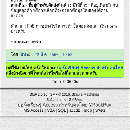
อยู่ เบอร์ติดต่อ)
ส่วนที่ 2 - ที่อยู่สำหรับจัดส่งสินค้า :
มีให้ติ๊กว่า ที่อยู่เดียวกันกับ
ข้อมูลลูกค้า หรือว่าเลือกที่จะกรอกข้อมูลใหม่เองได้ตาม
สะดวก
คำถาม : มีวิธีการอย่างไรในการทำขั้นตอนดังกล่าวใน Form
บ้างครับ
ขอบคุณมากครับ
โดย:
นัท
22 มี.ค. 2556 , 10:58
เมื่อ:
ระกาศใช้งานเว็บบอร์ดใหม่ =>
บอร์ดเรียนรู้ Access สำหรับคนไทย
จะใส่ลิ้งอ้างอิงมาที่โพสต์เก่านี้หรือไม่ก็ตามสะดวกครับ
Time: 0.0620s
SMF 2.0.15
|
SMF © 2016
,
Simple Machines
Softer theme
|
SMFAds
บอร์ดเรียนรู้ Access สำหรับคนไทย
©PookPuy
MS Access
|
VBA
|
SQL
|
accdb
|
mdb
|
WAP2