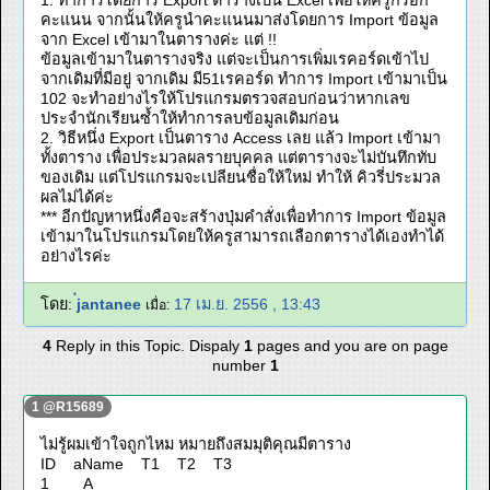
1. ทำการโดยการ Export ตารางเป็น Excel เพื่อให้ครูกรอก
คะแนน จากนั้นให้ครูนำคะแนนมาส่งโดยการ Import ข้อมูล
จาก Excel เข้ามาในตารางค่ะ แต่ !!
ข้อมูลเข้ามาในตารางจริง แต่จะเป็นการเพิ่มเรคอร์ดเข้าไป
จากเดิมที่มีอยู่ จากเดิม มี51เรคอร์ด ทำการ Import เข้ามาเป็น
102 จะทำอย่างไรให้โปรแกรมตรวจสอบก่อนว่าหากเลข
ประจำนักเรียนซ้ำให้ทำการลบข้อมูลเดิมก่อน
2. วิธีหนึ่ง Export เป็นตาราง Access เลย แล้ว Import เข้ามา
ทั้งตาราง เพื่อประมวลผลรายบุคคล แต่ตารางจะไม่บันทึกทับ
ของเดิม แต่โปรแกรมจะเปลียนชื่อให้ใหม่ ทำให้ คิวรี่ประมวล
ผลไม่ได้ค่ะ
*** อีกปัญหาหนึ่งคือจะสร้างปุ่มคำสั่งเพื่อทำการ Import ข้อมูล
เข้ามาในโปรแกรมโดยให้ครูสามารถเลือกตารางได้เองทำได้
อย่างไรค่ะ
โดย:
่jantanee
17 เม.ย. 2556 , 13:43
เมื่อ:
4
Reply in this Topic. Dispaly
1
pages and you are on page
number
1
1 @R15689
ไม่รู้ผมเข้าใจถูกไหม หมายถึงสมมุติคุณมีตาราง
ID aName T1 T2 T3
1 A