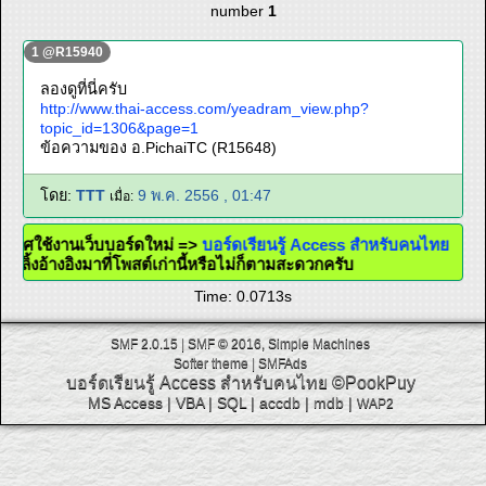
number
1
1 @R15940
ลองดูที่นี่ครับ
http://www.thai-access.com/yeadram_view.php?
topic_id=1306&page=1
ข้อความของ อ.PichaiTC (R15648)
โดย:
TTT
9 พ.ค. 2556 , 01:47
เมื่อ:
ะกาศใช้งานเว็บบอร์ดใหม่ =>
บอร์ดเรียนรู้ Access สำหรับคนไทย
ะใส่ลิ้งอ้างอิงมาที่โพสต์เก่านี้หรือไม่ก็ตามสะดวกครับ
Time: 0.0713s
SMF 2.0.15
|
SMF © 2016
,
Simple Machines
Softer theme
|
SMFAds
บอร์ดเรียนรู้ Access สำหรับคนไทย
©PookPuy
MS Access
|
VBA
|
SQL
|
accdb
|
mdb
|
WAP2