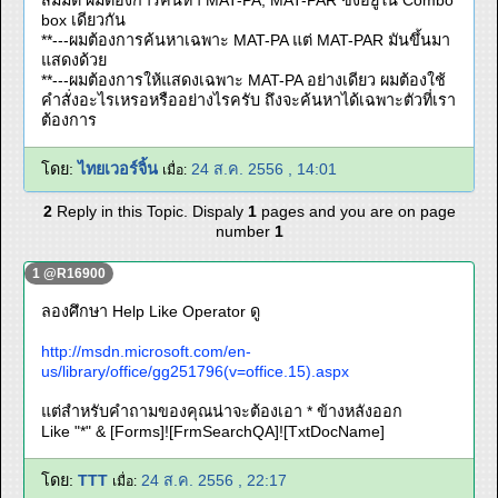
สมมติ ผมต้องการค้นหา MAT-PA, MAT-PAR ซึ่งอยู่ใน Combo
box เดียวกัน
**---ผมต้องการค้นหาเฉพาะ MAT-PA แต่ MAT-PAR มันขึ้นมา
แสดงด้วย
**---ผมต้องการให้แสดงเฉพาะ MAT-PA อย่างเดียว ผมต้องใช้
คำสั่งอะไรเหรอหรืออย่างไรครับ ถึงจะค้นหาได้เฉพาะตัวที่เรา
ต้องการ
โดย:
ไทยเวอร์จิ้น
24 ส.ค. 2556 , 14:01
เมื่อ:
2
Reply in this Topic. Dispaly
1
pages and you are on page
number
1
1 @R16900
ลองศึกษา Help Like Operator ดู
http://msdn.microsoft.com/en-
us/library/office/gg251796(v=office.15).aspx
แต่สำหรับคำถามของคุณน่าจะต้องเอา * ข้างหลังออก
Like "*" & [Forms]![FrmSearchQA]![TxtDocName]
โดย:
TTT
24 ส.ค. 2556 , 22:17
เมื่อ: