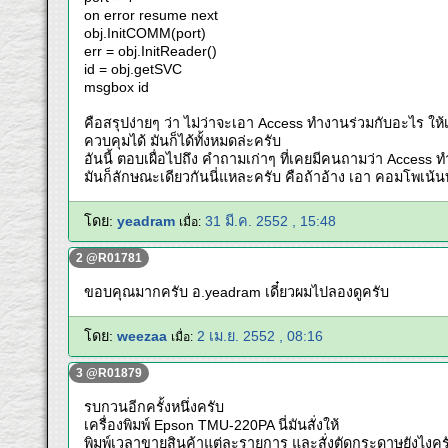
on error resume next
obj.InitCOMM(port)
err = obj.InitReader()
id = obj.getSVC
msgbox id
คือสรุปง่ายๆ ว่า ไม่ว่าจะเอา Access ทำงานร่วมกับอะไร ให้เ
ควบคุมได้ มันก็ได้ทั้งหมดล่ะครับ
อันนี้ ตอบเผื่อไปถึง คำถามเก่าๆ ที่เคยมีคนถามว่า Access 
มันก็ลักษณะเดียวกันนี่แหละครับ คือถ้าอ้าง เอา คอมโพเน้นท์
โดย:
yeadram
31 มี.ค. 2552 , 15:48
เมื่อ:
2 @R01781
ขอบคุณมากครับ อ.yeadram เดี๋ยวผมไปลองดูครับ
โดย:
weezaa
2 เม.ย. 2552 , 08:16
เมื่อ:
3 @R01879
รบกวนอีกครั้งหนึ่งครับ
เครื่องพิมพ์ Epson TMU-220PA นี่มันสั่งให้
พิมพ์เวลาขายสินค้าแต่ละรายการ และสั่งตัดกระดาษยังไงคร