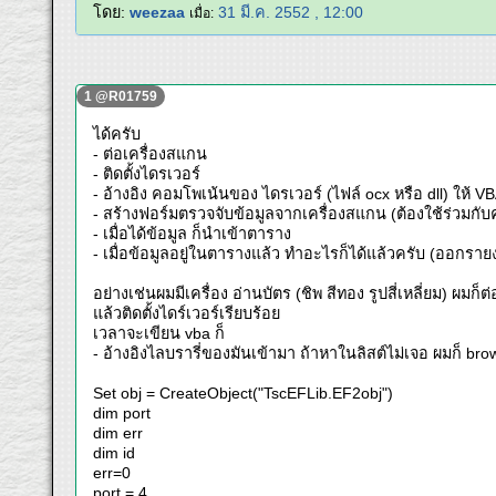
โดย:
weezaa
31 มี.ค. 2552 , 12:00
เมื่อ:
1 @R01759
ได้ครับ
- ต่อเครื่องสแกน
- ติดตั้งไดรเวอร์
- อ้างอิง คอมโพเน้นของ ไดรเวอร์ (ไฟล์ ocx หรือ dll) ให้ VBA 
- สร้างฟอร์มตรวจจับข้อมูลจากเครื่องสแกน (ต้องใช้ร่วมกั
- เมื่อได้ข้อมูล ก็นำเข้าตาราง
- เมื่อข้อมูลอยู่ในตารางแล้ว ทำอะไรก็ได้แล้วครับ (ออกรา
อย่างเช่นผมมีเครื่อง อ่านบัตร (ชิพ สีทอง รูปสี่เหลี่ยม) ผมก็
แล้วติดตั้งไดร์เวอร์เรียบร้อย
เวลาจะเขียน vba ก็
- อ้างอิงไลบรารี่ของมันเข้ามา ถ้าหาในลิสต์ไม่เจอ ผมก็ b
Set obj = CreateObject("TscEFLib.EF2obj")
dim port
dim err
dim id
err=0
port = 4