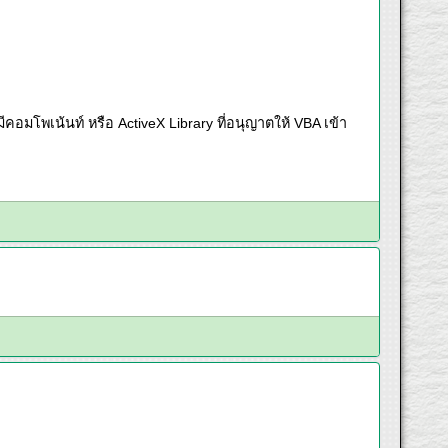
มีคอมโพเน้นท์ หรือ ActiveX Library ที่อนุญาตให้ VBA เข้า