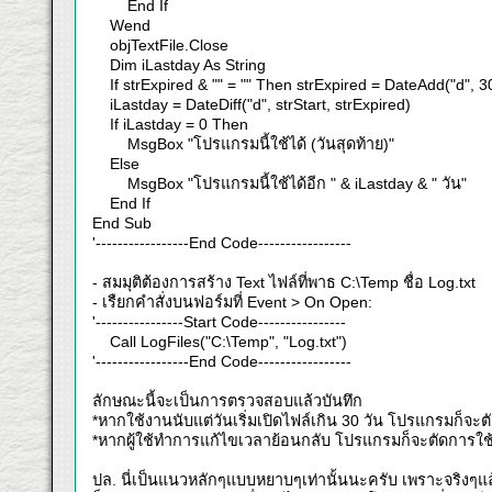
End If
Wend
objTextFile.Close
Dim iLastday As String
If strExpired & "" = "" Then strExpired = DateAdd("d", 3
iLastday = DateDiff("d", strStart, strExpired)
If iLastday = 0 Then
MsgBox "โปรแกรมนี้ใช้ได้ (วันสุดท้าย)"
Else
MsgBox "โปรแกรมนี้ใช้ได้อีก " & iLastday & " วัน"
End If
End Sub
'-----------------End Code-----------------
- สมมุติต้องการสร้าง Text ไฟล์ที่พาธ C:\Temp ชื่อ Log.txt
- เรืยกคำสั่งบนฟอร์มที่ Event > On Open:
'----------------Start Code----------------
Call LogFiles("C:\Temp", "Log.txt")
'-----------------End Code-----------------
ลักษณะนี้จะเป็นการตรวจสอบแล้วบันทึก
*หากใช้งานนับแต่วันเริ่มเปิดไฟล์เกิน 30 วัน โปรแกรมก็จะต
*หากผู้ใช้ทำการแก้ไขเวลาย้อนกลับ โปรแกรมก็จะตัดการใ
ปล. นี่เป็นแนวหลักๆแบบหยาบๆเท่านั้นนะครับ เพราะจริงๆ