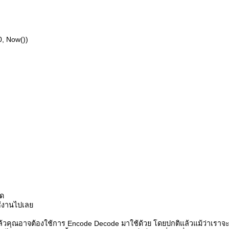
0, Now())
ัด
ช้งานไปเลย
แล้วคุณอาจต้องใช้การ Encode Decode มาใช้ด้วย โดยปกติแล้วแม้ว่าเราจ