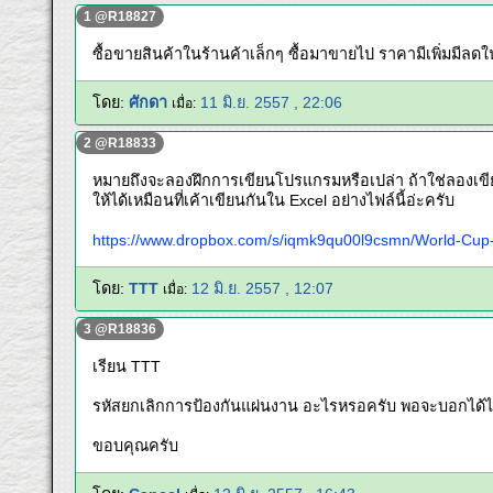
1 @R18827
ซื้อขายสินค้าในร้านค้าเล็กๆ ซื้อมาขายไป ราคามีเพิ่มมีลดใ
โดย:
ศักดา
11 มิ.ย. 2557 , 22:06
เมื่อ:
2 @R18833
หมายถึงจะลองฝึกการเขียนโปรแกรมหรือเปล่า ถ้าใช่ลองเขีย
ให้ได้เหมือนที่เค้าเขียนกันใน Excel อย่างไฟล์นี้อ่ะครับ
https://www.dropbox.com/s/iqmk9qu00l9csmn/World-Cup-B
โดย:
TTT
12 มิ.ย. 2557 , 12:07
เมื่อ:
3 @R18836
เรียน TTT
รหัสยกเลิกการป้องกันแผ่นงาน อะไรหรอครับ พอจะบอกได้
ขอบคุณครับ