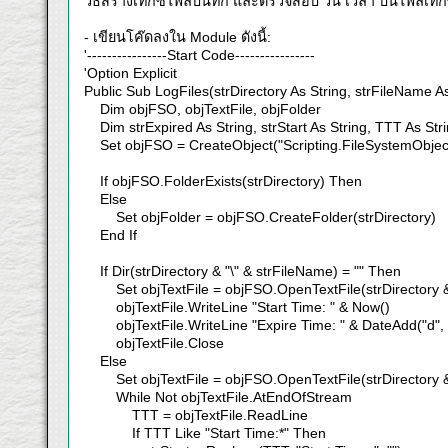
วิธีสร้างเท็กซ์ไฟล์บันทึก และตรวจสอบ วัน เวลา บนไฟล์เท็กซ
- เขียนโค๊ดลงใน Module ดังนี้:
'----------------Start Code----------------
'Option Explicit
Public Sub LogFiles(strDirectory As String, strFileName As
Dim objFSO, objTextFile, objFolder
Dim strExpired As String, strStart As String, TTT As Str
Set objFSO = CreateObject("Scripting.FileSystemObjec
If objFSO.FolderExists(strDirectory) Then
Else
Set objFolder = objFSO.CreateFolder(strDirectory)
End If
If Dir(strDirectory & "\" & strFileName) = "" Then
Set objTextFile = objFSO.OpenTextFile(strDirectory & "
objTextFile.WriteLine "Start Time: " & Now()
objTextFile.WriteLine "Expire Time: " & DateAdd("d", 
objTextFile.Close
Else
Set objTextFile = objFSO.OpenTextFile(strDirectory & 
While Not objTextFile.AtEndOfStream
TTT = objTextFile.ReadLine
If TTT Like "Start Time:*" Then