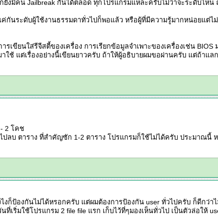
ดแน่ๆก็ยังมีคน Jailbreak กันได้ตลอด ทุกโปรแกรมแหละครับไม่ว่าจะระดับไหน 
กันระดับผู้ใช้งานธรรมดาทั่วไปก็พอแล้ว หรือผู้ที่มีความรู้มากหน่อยแต่ไม่
ง การเขียนใส่รีจีสตี้ของเครื่อง การเรียกข้อมูลจำเพาะของเครื่องเช่น B
านมาใช้ แต่เรื่องอย่างนี้เขียนยาวครับ ถ้าให้ผู้อธิบายผมขอผ่านครับ แต่ถ้
 - 2 โคช
นไข ก็ไปลบ ตาราง ที่สำคัญซัก 1-2 ตาราง โปรแกรมก็ใช้ไม่ได้ครับ ประมาณนี้ 
งไงก็ป้องกันไม่ได้หรอกครับ แต่ผมต้องการป้องกัน user ทั่วไปครับ ก็ดี
ที่เริ่มใช้โปรแกรม 2 file file แรก เก็บไว้ที่ๆมองเห็นทั่วไป เป็นตัวล่อให้ use