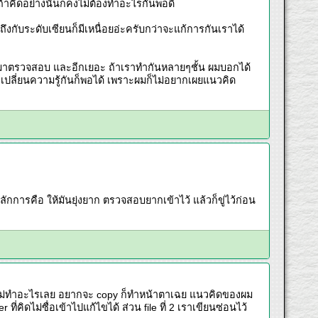
ถ้าคิดอย่างนั้นก็คงไม่ต้องทำอะไรกันพอดี
ถึงกับระดับเซียนก็มีเหนื่อยอ่ะครับกว่าจะแก้การกันเราได้
IOS มาตรวจสอบ และอีกเยอะ ถ้าเราทำกันหลายๆชั้น ผมบอกได้
าแลกเปลี่ยนความรู้กันก็พอได้ เพราะผมก็ไม่อยากเผยแนวคิด
หลักการคือ ให้มันยุ่งยาก ตรวจสอบยากเข้าไว้ แล้วก็ขู่ไว้ก่อน
กว่าไม่ทำอะไรเลย อยากจะ copy ก็ทำหน้าตาเฉย แนวคิดของผม
r ที่คิดไม่ซื่อเข้าไปแก้ไขได้ ส่วน file ที่ 2 เราเขียนซ่อนไว้