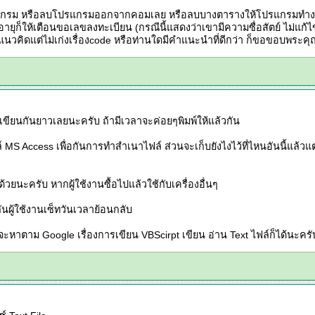
ิดโปรแกรม หรือลบโปรแกรมออกจากคอมเลย หรือลบบางตารางให้โปรแกรมทำงานไม่
ยุก็ให้เตือนขอเลขลงทะเบียน (กรณีนี้แสดงว่าเขามีความซื่อสัตย์ ไม่แก้ไข
แนวคิดแต่ไม่เก่งเรื่องcode หรือท่านใดมีคำแนะนำที่ดีกว่า ก็ขอขอบพระคุณ
ยนกันยาวเลยนะครับ ถ้ามีเวลาจะค่อยๆพิมพ์ให้แล้วกัน
์ MS Access เพื่อกันการทำสำเนาไฟล์ ส่วนจะเก็บยังไงไว้ที่ไหนอันนี้แล้วแ
ด้วยนะครับ หากผู้ใช้งานซื้อไปแล้วใช้กับเครื่องอื่นๆ
ันผู้ใช้งานเซ็ทวันเวลาย้อนกลับ
จะหาตาม Google เรื่องการเขียน VBScirpt เขียน อ่าน Text ไฟล์ก็ได้นะครับ