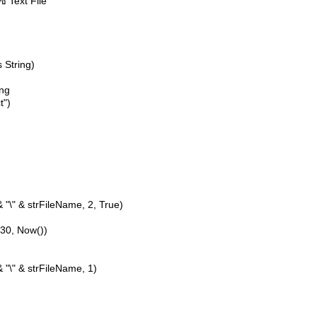
์ Text File
 String)
ing
t")
\" & strFileName, 2, True)
30, Now())
"\" & strFileName, 1)