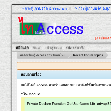
=> กระทู้เก่าบอร์ด อ.Yeadram
||
=> กระทู้เก่าบอร์ด อ.ส
@ เขียนคำถาม
หน้าแรก
ค้นหา
เข้าสู่ระบบ
สมัครสมาชิก
บอร์ดเรียนรู้ Access สำหรับคนไทย
Recent Forum Topics
สอบถามเรื่อง
ผมได้ไฟล์ Access มาครับเลยลองแกะหาฟังก์ชั่นเพื่อหาแนวท
**ใน Module
Private Declare Function GetUserName Lib "advapi32.