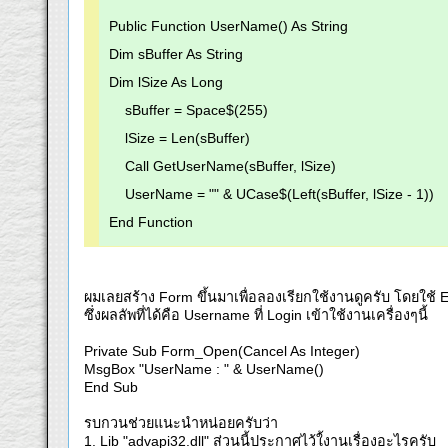
Public Function UserName() As String
Dim sBuffer As String
Dim lSize As Long
sBuffer = Space$(255)
lSize = Len(sBuffer)
Call GetUserName(sBuffer, lSize)
UserName = "" & UCase$(Left(sBuffer, lSize - 1))
End Function
ผมเลยสร้าง Form ขึ้นมาเพื่อลองเรียกใช้งานดูครับ โดยใช้ 
ซึ่งผลลัพที่ได้คือ Username ที่ Login เข้าใช้งานเครื่องๆนี้
Private Sub Form_Open(Cancel As Integer)
MsgBox "UserName : " & UserName()
End Sub
รบกวนช่วยแนะนำหน่อยครับว่า
1. Lib "advapi32.dll" ส่วนนี้ประกาศไว้ใ้งานเรื่องอะไรครับ