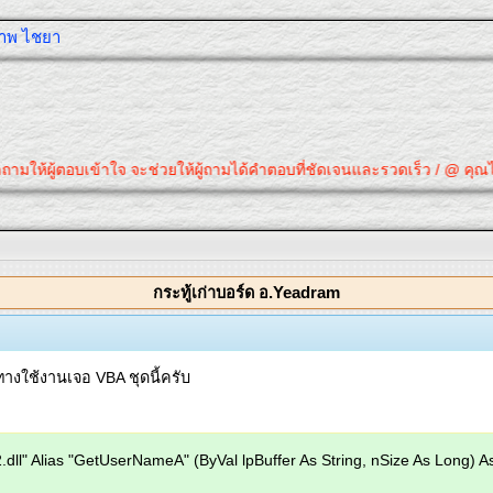
ุภาพ ไชยา
ให้ผู้ตอบเข้าใจ จะช่วยให้ผู้ถามได้คำตอบที่ชัดเจนและรวดเร็ว / @ คุณได้คำต
กระทู้เก่าบอร์ด อ.Yeadram
างใช้งานเจอ VBA ชุดนี้ครับ
dll" Alias "GetUserNameA" (ByVal lpBuffer As String, nSize As Long) A