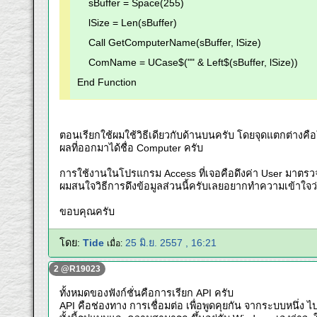
sBuffer = Space(255)
lSize = Len(sBuffer)
Call GetComputerName(sBuffer, lSize)
ComName = UCase$("" & Left$(sBuffer, lSize))
End Function
ตอนเรียกใช้ผมใช้วิธีเดียวกับด้านบนครับ โดยจุดแตกต่างคื
ผลที่ออกมาได้ชื่อ Computer ครับ
การใช้งานในโปรแกรม Access ที่เจอคือดึงค่า User มาตรวจกั
ผมสนใจวิธีการดึงข้อมูลส่วนนี้ครับเลยอยากทำความเข้าใจ
ขอบคุณครับ
โดย:
Tide
25 มิ.ย. 2557 , 16:21
เมื่อ:
2 @R19023
ทั้งหมดของฟังก์ชั่นคือการเรียก API ครับ
API คือช่องทาง การเชื่อมต่อ เพื่อพูดคุยกัน จากระบบหนึ่ง 