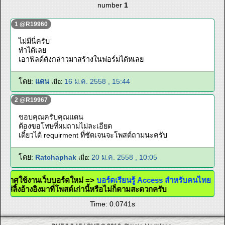
number
1
1 @R19960
ไม่มีนี่ครับ
ทำได้เลย
เอาฟิลด์ดังกล่าวมาสร้างในฟอร์มได้หเลย
โดย:
แดน
16 ม.ค. 2558 , 15:44
เมื่อ:
2 @R19967
ขอบคุณครับคุณแดน
ต้องขอโทษที่ผมถามไม่ละเอียด
เดี๋ยวได้ requirment ที่ชัดเจนจะโพสต์ถามนะครับ
โดย:
Ratchaphak
20 ม.ค. 2558 , 10:05
เมื่อ:
ระกาศใช้งานเว็บบอร์ดใหม่ =>
บอร์ดเรียนรู้ Access สำหรับคนไทย
จะใส่ลิ้งอ้างอิงมาที่โพสต์เก่านี้หรือไม่ก็ตามสะดวกครับ
Time: 0.0741s