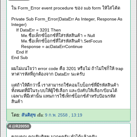
ใน Form_Error event procedure ของ sub form ให้ใส่โค้ด
Private Sub Form_Error(DataErr As Integer, Response As
Integer)
If DataErr = 3201 Then
Me.ชื่อเท็กซ์บ็อกซ์ที่ใส่รหัสสินค้า = Null
Me.ชื่อเท็กซ์บ็อกซ์ที่ใส่รหัสสินค้า.SetFocus
Response = acDataErrContinue
End If
End Sub
ผมไม่แน่ใจว่า error code คือ 3201 หรือไม่ ถ้าไม่ใช่ก็ให้ trap
หาค่ารหัสที่ถูกต้องจาก DataErr นะครับ
แต่ถ้าให้ดีกว่านี้ เราสามารถใช้คอมโบบ็อกซ์ที่มีรหัสสินค้า
ทั้งหมดที่มีในระบบให้ผู้ใช้เลือก และบังคับให้เลือก/ป้อนได้
เฉพาะที่มีเท่านั้น แทนการใช้เท็กซ์บ็อกซ์สำหรับป้อนรหัส
สินค้า
โดย:
สันติสุข
9 ก.พ. 2558 , 13:19
เมื่อ:
4 @R20050
ขอบคุณ คุณสันติสุข มากๆครับ ทำได้แล้วครับ