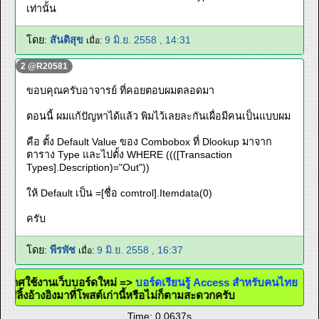
เท่านั้น
โดย:
สันติสุข
9 มิ.ย. 2558 , 14:31
เมื่อ:
2 @R20581
ขอบคุณครับอาจารย์ ที่คอยตอบผมตลอดมา
ตอนนี้ ผมแก้ปัญหาได้แล้ว พิมไว้เลยละกันเผื่อมีคนเป็นแบบผม
คือ ตั้ง Default Value ของ Combobox ที่ Dlookup มาจาก
ตาราง Type และไปตั้ง WHERE ((([Transaction
Types].Description)="Out"))
ให้ Default เป็น =[ชื่อ comtrol].Itemdata(0)
ครับ
โดย:
พีรพัช
9 มิ.ย. 2558 , 16:37
เมื่อ:
ะกาศใช้งานเว็บบอร์ดใหม่ =>
บอร์ดเรียนรู้ Access สำหรับคนไทย
จะใส่ลิ้งอ้างอิงมาที่โพสต์เก่านี้หรือไม่ก็ตามสะดวกครับ
Time: 0.0637s