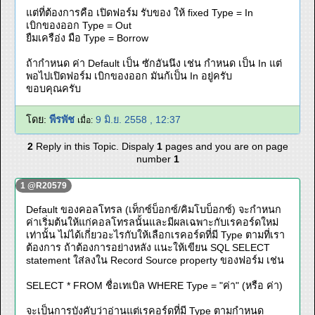
แต่ที่ต้องการคือ เปิดฟอร์ม รับของ ให้ fixed Type = In
เบิกของออก Type = Out
ยืมเครือ่ง มือ Type = Borrow
ถ้ากำหนด ค่า Default เป็น ซักอันนึง เช่น กำหนด เป็น In แต่
พอไปเปิดฟอร์ม เบิกของออก มันก้เป็น In อยู่ครับ
ขอบคุณครับ
โดย:
พีรพัช
9 มิ.ย. 2558 , 12:37
เมื่อ:
2
Reply in this Topic. Dispaly
1
pages and you are on page
number
1
1 @R20579
Default ของคอลโทรล (เท็กซ์บ็อกซ์/คิมโบบ็อกซ์) จะกำหนก
ค่าเริ่มต้นให้แก่คอลโทรลนั้นและมีผลเฉพาะกับเรคอร์ดใหม่
เท่านั้น ไม่ได้เกี่ยวอะไรกับให้เลือกเรคอร์ดที่มี Type ตามที่เรา
ต้องการ ถ้าต้องการอย่างหลัง แนะให้เขียน SQL SELECT
statement ใส่ลงใน Record Source property ของฟอร์ม เช่น
SELECT * FROM ชื่อเทเบิล WHERE Type = "ค่า" (หรือ ค่า)
จะเป็นการบังคับว่าอ่านแต่เรคอร์ดที่มี Type ตามกำหนด