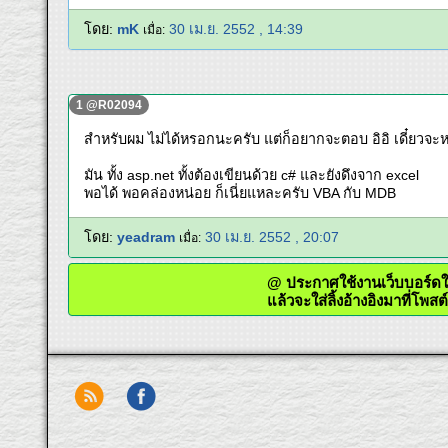
โดย:
mK
30 เม.ย. 2552 , 14:39
เมื่อ:
1 @R02094
สำหรับผม ไม่ได้หรอกนะครับ แต่ก็อยากจะตอบ อิอิ เดี๋ยวจะห
มัน ทั้ง asp.net ทั้งต้องเขียนด้วย c# และยังดึงจาก excel
พอได้ พอคล่องหน่อย ก็เนี่ยแหละครับ VBA กับ MDB
โดย:
yeadram
30 เม.ย. 2552 , 20:07
เมื่อ:
@ ประกาศใช้งานเว็บบอร
แล้วจะใส่ลิ้งอ้างอิงมาที่