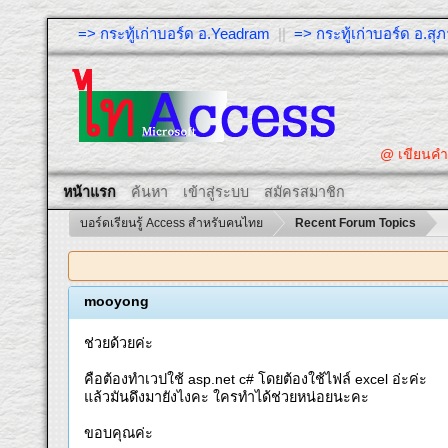
=> กระทู้เก่าบอร์ด อ.Yeadram
||
=> กระทู้เก่าบอร์ด อ.ส
@ เขียนคำถ
หน้าแรก
ค้นหา
เข้าสู่ระบบ
สมัครสมาชิก
บอร์ดเรียนรู้ Access สำหรับคนไทย
Recent Forum Topics
mooyong
ช่วยด้วยค่ะ
คือต้องทำเวปใช้ asp.net c# โดยต้องใช้ไฟล์ excel อ่ะค่ะ
แล้วมันดึงมายังไงคะ ใครทำได้ช่วยหน่อยนะคะ
ขอบคุณค่ะ