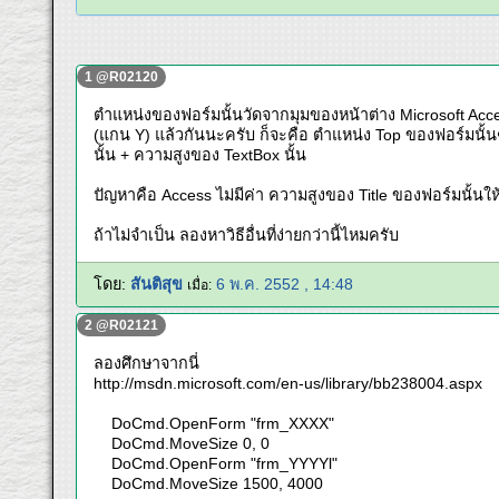
1 @R02120
ตำแหน่งของฟอร์มนั้นวัดจากมุมของหน้าต่าง Microsoft Acces
(แกน Y) แล้วกันนะครับ ก็จะคือ ตำแหน่ง Top ของฟอร์มนั้นๆ 
นั้น + ความสูงของ TextBox นั้น
ปัญหาคือ Access ไม่มีค่า ความสูงของ Title ของฟอร์มนั้นให้ค
ถ้าไม่จำเป็น ลองหาวิธีอื่นที่ง่ายกว่านี้ไหมครับ
โดย:
สันติสุข
6 พ.ค. 2552 , 14:48
เมื่อ:
2 @R02121
ลองศึกษาจากนี่
http://msdn.microsoft.com/en-us/library/bb238004.aspx
DoCmd.OpenForm "frm_XXXX"
DoCmd.MoveSize 0, 0
DoCmd.OpenForm "frm_YYYYl"
DoCmd.MoveSize 1500, 4000