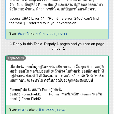
อ้างถึง field ที่อยู่ที่ฝั่ง Form ย่อย 2 โปรแกรมกลับไม่รู้
จัก field ที่อยู่ที่ฝั่ง Form ย่อย 2 และแสดงข้อผิดพลาดออกมา
จึงใคร่ขอคำแน่ะนำว่า กรณีนี้ จะแก้ปัญหานี้อย่างไรครับ
access แสดง Error ว่า "Run-time error '2465' can't find
the field '|1' referred to in your expression"
โดย:
ทัดระวี
1 มิ.ย. 2559 , 16:03
เมื่อ:
1
Reply in this Topic. Dispaly
1
pages and you are on page
number
1
1 @R22150
เมื่อฟอร์มย่อยทั้งคู่อยู่ในฟอร์มหลัก ระหว่างนั้นคุณทำงานอยู่ที่
ฟอร์มย่อยใด ฟอร์มย่อยหนึ่งแล้วอ้าง ไปที่ฟอร์มย่อยอีกฟอร์มที่
อยู่ต่างกัน ย่อมทำไม่ได้แน่นอน คุณต้องอ้างกลับไปที่ "ฟอร์ม
หลัก" ก่อน จึงจะทำได้ ดังนั้นกรณีของคุณต้องสั่งแบบนี้
Forms("ฟอร์มหลัก").Form("ฟอร์ม
ย่อย2").Form.Field1 = Forms("ฟอร์มหลัก").Form("ฟอร์ม
ย่อย1").Form.Field2
โดย:
BGFC
2 มิ.ย. 2559 , 08:48
เมื่อ: