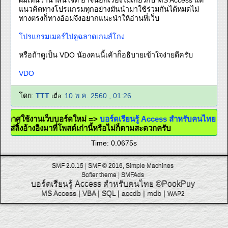
ผมเห็นว่าน่าสนใจดี อาจนอกเรื่องไม่เกี่ยวกับ MS Access แต่
แนวคิดทางโปรแกรมทุกอย่างมันนำมาใช้ร่วมกันได้หมดไม่
ทางตรงก็ทางอ้อมจึงอยากแนะนำให้อ่านที่เว็บ
โปรแกรมเมอร์ไปดูฉลาดเกมส์โกง
หรือถ้าดูเป็น VDO น้องคนนี้เค้าก็อธิบายเข้าใจง่ายดีครับ
VDO
โดย:
TTT
10 พ.ค. 2560 , 01:26
เมื่อ:
ระกาศใช้งานเว็บบอร์ดใหม่ =>
บอร์ดเรียนรู้ Access สำหรับคนไทย
วจะใส่ลิ้งอ้างอิงมาที่โพสต์เก่านี้หรือไม่ก็ตามสะดวกครับ
Time: 0.0675s
SMF 2.0.15
|
SMF © 2016
,
Simple Machines
Softer theme
|
SMFAds
บอร์ดเรียนรู้ Access สำหรับคนไทย
©PookPuy
MS Access
|
VBA
|
SQL
|
accdb
|
mdb
|
WAP2