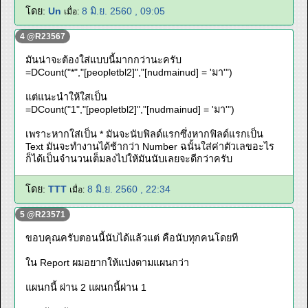
โดย:
Un
8 มิ.ย. 2560 , 09:05
เมื่อ:
4 @R23567
มันน่าจะต้องใส่แบบนี้มากกว่านะครับ
=DCount("*","[peopletbl2]","[nudmainud] = 'มา'")
แต่แนะนำให้ใสเป็น
=DCount("1","[peopletbl2]","[nudmainud] = 'มา'")
เพราะหากใส่เป็น * มันจะนับฟิลด์แรกซึ่งหากฟิลด์แรกเป็น
Text มันจะทำงานได้ช้ากว่า Number ฉนั้นใส่ค่าตัวเลขอะไร
ก็ได้เป็นจำนวนเต็มลงไปให้มันนับเลยจะดีกว่าครับ
โดย:
TTT
8 มิ.ย. 2560 , 22:34
เมื่อ:
5 @R23571
ขอบคุณครับตอนนี้นับได้แล้วแต่ คือนับทุกคนโดยที
ใน Report ผมอยากให้แบ่งตามแผนกว่า
แผนกนี้ ผ่าน 2 แผนกนี้ผ่าน 1