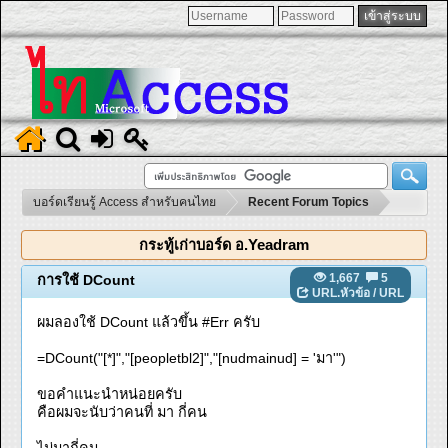
บอร์ดเรียนรู้ Access สำหรับคนไทย
Recent Forum Topics
กระทู้เก่าบอร์ด อ.Yeadram
1,667
5
การใช้ DCount
URL.หัวข้อ
/
URL
ผมลองใช้ DCount แล้วขึ้น #Err ครับ
=DCount("[*]","[peopletbl2]","[nudmainud] = 'มา'")
ขอคำแนะนำหน่อยครับ
คือผมจะนับว่าคนที่ มา กี่คน