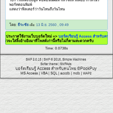
วิธีการแสดงข้อมูล คือตอนนี้ผมทำเสร็จแล้วแต่อยากให้ในรี
พอร์ทตอนพิมพ์
แสดงว่าฟิลเตอร์ว่าวันไหนถึงวันไหน
โดย:
ธีระชัย
13 มิ.ย. 2560 , 09:49
เมื่อ:
@ ประกาศใช้งานเว็บบอร์ดใหม่ =>
บอร์ดเรียนรู้ Access สำหรับคน
แล้วจะใส่ลิ้งอ้างอิงมาที่โพสต์เก่านี้หรือไม่ก็ตามสะดวกครับ
Time: 0.0738s
SMF 2.0.15
|
SMF © 2016
,
Simple Machines
Softer theme
|
SMFAds
บอร์ดเรียนรู้ Access สำหรับคนไทย
©PookPuy
MS Access
|
VBA
|
SQL
|
accdb
|
mdb
|
WAP2