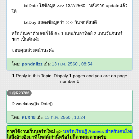
txtDate ใส่ข้อมูล >>> 13/7/2560 หลังจาก updateแล้ว
ให้
txtDay แสดงข้อมูลว่า >>> วันพฤหัสบดี
หรือเป็นค่าตัวเลขก็ได้ ค่ะ 1 แทนวันอาทิตย์ 2 แทนวันจันทร์
ฯลฯ เป็นต้นค่ะ
ขอบคุณล่วงหน้านะค่ะ
โดย:
pondniizz
13 ก.ค. 2560 , 08:54
เมื่อ:
1
Reply in this Topic. Dispaly
1
pages and you are on page
number
1
1 @R23786
D:weekday([txtDate])
โดย:
สมชาย
13 ก.ค. 2560 , 10:24
เมื่อ:
ประกาศใช้งานเว็บบอร์ดใหม่ =>
บอร์ดเรียนรู้ Access สำหรับคนไทย
้วจะใส่ลิ้งอ้างอิงมาที่โพสต์เก่านี้หรือไม่ก็ตามสะดวกครับ