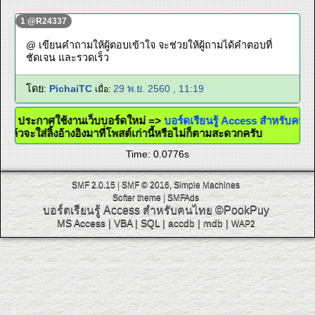
1 @R24337
@ เขียนคำถามให้ผู้ตอบเข้าใจ จะช่วยให้ผู้ถามได้คำตอบที่
ชัดเจน และรวดเร็ว
โดย:
PichaiTC
29 พ.ย. 2560 , 11:19
เมื่อ:
@ ประกาศใช้งานเว็บบอร์ดใหม่ =>
บอร์ดเรียนรู้ Access สำหรับคน
แล้วจะใส่ลิ้งอ้างอิงมาที่โพสต์เก่านี้หรือไม่ก็ตามสะดวกครับ
Time: 0.0776s
SMF 2.0.15
|
SMF © 2016
,
Simple Machines
Softer theme
|
SMFAds
บอร์ดเรียนรู้ Access สำหรับคนไทย
©PookPuy
MS Access
|
VBA
|
SQL
|
accdb
|
mdb
|
WAP2