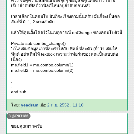
คิวรี่ จับคู่ความสัมพันธ์ของทุกๆ ข้อมูลที่คุณต้องการ เอามา
เรียงลำดับฟิลด์ว่าฟิลด์ไหนอยู่ลำดับก่อนหลัง
เวลาเลือกในคอมโบ มันก็จะเรียงตามนั้นครับ มันก็จะเป็นคอ
ลัมภ์ที่ 0, 1, 2 ตามลำดับ
แล้วให้คุณฝั้งโค้ดไว้ในเหตุการณ์ onChange ของคอมโบตัวนี้
Private sub combo_change()
' ก็ไล่เติมข้อมูลเอาทีละค่าให้กับ ฟิลด์ ทีละตัว (ย้ำว่า เติมให้
ฟิลด์ อย่าเติมให้ textbox เพราะว่าฟอร์มของคุณเป็นแบบต่อ
เนื่อง)
me.field1 = me.combo.column(1)
me.field2 = me.combo.column(2)
.
.
.
end sub
โดย:
yeadram
2 ก.ย. 2552 , 11:10
เมื่อ:
3 @R03186
ขอบคุณมากครับ