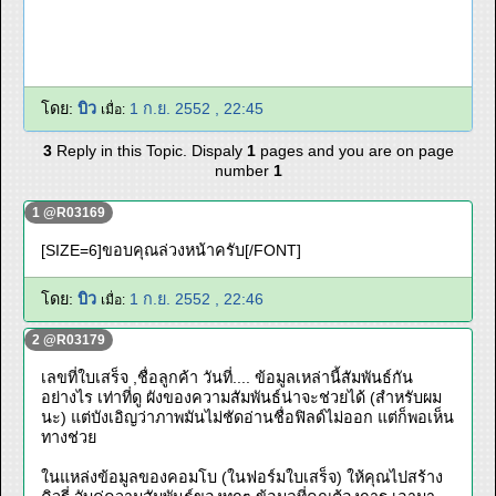
โดย:
บิว
1 ก.ย. 2552 , 22:45
เมื่อ:
3
Reply in this Topic. Dispaly
1
pages and you are on page
number
1
1 @R03169
[SIZE=6]ขอบคุณล่วงหน้าครับ[/FONT]
โดย:
บิว
1 ก.ย. 2552 , 22:46
เมื่อ:
2 @R03179
เลขที่ใบเสร็จ ,ชื่อลูกค้า วันที่.... ข้อมูลเหล่านี้สัมพันธ์กัน
อย่างไร เท่าที่ดู ผังของความสัมพันธ์น่าจะช่วยได้ (สำหรับผม
นะ) แต่บังเอิญว่าภาพมันไม่ชัดอ่านชื่อฟิลด์ไม่ออก แต่ก็พอเห็น
ทางช่วย
ในแหล่งข้อมูลของคอมโบ (ในฟอร์มใบเสร็จ) ให้คุณไปสร้าง