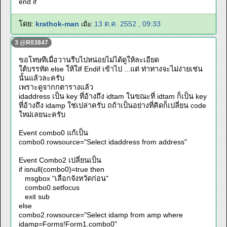
end if
โดย:
krathok-man
13 ต.ค. 2552 , 09:33
เมื่อ:
3 @R03847
ขอโทษทีเมื่อวานรีบไปหน่อยไม่ได้ดูให้ละเอียด
ใต้บรรทัด else ให้ใส่ Endif เข้าไป ...แต่ ท่าทางจะไม่ง่ายเช่น
นั้นแล้วละครับ
เพราะดูจากกตารางแล้ว
idaddress เป็น key ที่อ้างถึง idtam ในขณะที่ idtam ก็เป็น key
ที่อ้างถึง idamp ใช่เปล่าครับ ถถ้าเป็นอย่างที่คิดก็เปลี่ยน code
ใหม่เลยนะครับ
Event combo0 แก้เป็น
combo0.rowsource="Select idaddress from address"
Event Combo2 เปลี่ยนเป็น
if isnull(combo0)=true then
msgbox "เลือกจังหวัดก่อน"
combo0.setfocus
exit sub
else
combo2.rowsource="Select idamp from amp where
idamp=Forms!Form1.combo0"