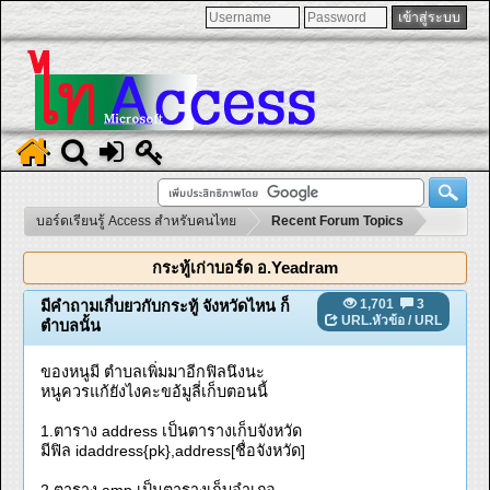
บอร์ดเรียนรู้ Access สำหรับคนไทย
Recent Forum Topics
กระทู้เก่าบอร์ด อ.Yeadram
1,701
3
มีคำถามเกี่บยวกับกระทู้ จังหวัดไหน ก็
URL.หัวข้อ
/
URL
ตำบลนั้น
ของหนูมี ตำบลเพิ่มมาอีกฟิลนึงนะ
หนูควรแก้ยังไงคะขอ้มูลี่เก็บตอนนี้
1.ตาราง address เป็นตารางเก็บจังหวัด
มีฟิล idaddress{pk},address[ชื่อจังหวัด]