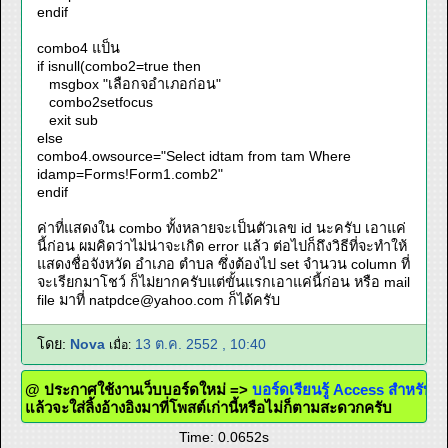
endif
combo4 แป็น
if isnull(combo2=true then
msgbox "เลือกจอำเภอก่อน"
combo2setfocus
exit sub
else
combo4.owsource="Select idtam from tam Where
idamp=Forms!Form1.comb2"
endif
ค่าที่แสดงใน combo ทั้งหลายจะเป็นตัวเลข id นะครับ เอาแค่
นี้ก่อน ผมคิดว่าไม่น่าจะเกิด error แล้ว ต่อไปก็ถึงวิธีที่จะทำให้
แสดงชื่อจังหวัด อำเภอ ตำบล ซึ่งต้องไป set จำนวน column ที่
จะเรียกมาโชว์ ก็ไม่ยากครับแต่ขั้นแรกเอาแค่นี้ก่อน หรือ mail
file มาที่
natpdce@yahoo.com
ก็ได้ครับ
โดย:
Nova
13 ต.ค. 2552 , 10:40
เมื่อ:
@ ประกาศใช้งานเว็บบอร์ดใหม่ =>
บอร์ดเรียนรู้ Access สำหรับคน
แล้วจะใส่ลิ้งอ้างอิงมาที่โพสต์เก่านี้หรือไม่ก็ตามสะดวกครับ
Time: 0.0652s