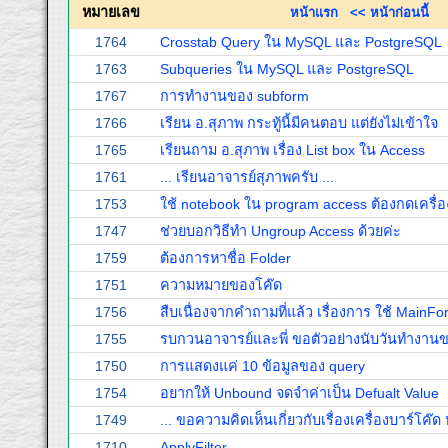
หมายเลข
หน้าแรก
<< หน้าก่อนนี้
1764
Crosstab Query ใน MySQL และ PostgreSQL
1763
Subqueries ใน MySQL และ PostgreSQL
1767
การทำงานของ subform
1766
เรียน อ.สุภาพ กระทู้นี้มีคนตอบ แต่ยังไม่เข้าใจ
1765
เรียนถาม อ.สุภาพ เรื่อง List box ใน Access
1761
... เรียนอาจารย์สุภาพครับ ...
1753
ใช้ notebook ใน program access ต้องกดเครื่อ
1747
ช่วยบอกวิธีทำ Ungroup Access ด้วยค่ะ
1759
ต้องการหาชื่อ Folder
1751
ความหมายของโค๊ด
1756
สืบเนื่องจากคำถามที่แล้ว เรื่องการ ใช้ Mai
1755
รบกวนอาจารย์และพี่ ขอตัวอย่างนับวันทำงาน
1750
การแสดงแค่ 10 ข้อมูลของ query
1754
อยากให้ Unbound จดจำค่าเป็น Defualt Value
1749
... ขอความคิดเห็นเกี่ยวกับเรื่องเครื่องบาร์โค๊ด 
1710
ApplyFilter