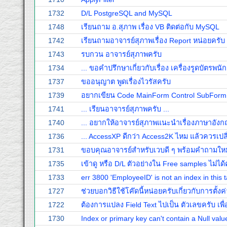
1732
D/L PostgreSQL and MySQL
1748
เรียนถาม อ.สุภาพ เรื่อง VB ติดต่อกับ MySQL
1742
เรียนถามอาจารย์สุภาพเรื่อง Report หน่อยครับ
1743
รบกวน อาจารย์สุภาพครับ
1734
... ขอคำปรึกษาเกี่ยวกับเรื่อง เครื่องรูดบัตรพน
1737
ขออนุญาต พูดเรื่องไวรัสครับ
1739
อยากเขียน Code MainForm Control SubForm
1741
... เรียนอาจารย์สุภาพครับ ...
1740
... อยากให้อาจารย์สุภาพแนะนำเรื่องภาษาอังกฤ
1736
... AccessXP ดีกว่า Access2K ไหม แล้วควรเปลี
1731
ขอบคุณอาจารย์สำหรับเวบดี ๆ พร้อมคำถามใหม
1735
เข้าดู หรือ D/L ตัวอย่างใน Free samples ไม่ได้
1733
err 3800 'EmployeeID' is not an index in this t
1727
ช่วยบอกวิธีใช้โค๊ดนี้หน่อยครับเกี่ยวกับการตั้
1722
ต้องการแปลง Field Text ไปเป็น ตัวเลขครับ เ
1730
Index or primary key can't contain a Null valu