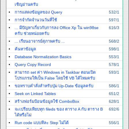
เชิญอ่านครับ
•
การแสดงข้อมูลของ Query
532/1
•
การจำกัดจำนวนวันที่ใช้
597/1
•
... มีปัญหาเกี่ยวกับการลง Office Xp ใน win98se
616/3
ครับ ช่วยหน่อยครับ
•
... เรียนอาจารย์สุภาพครับ ...
568/2
•
ค้นหาข้อมูล
598/1
•
Database Normalization Basics
553/1
•
Query Copy Record
578/1
•
สามารถ set ค่า Windows in Taskbar ตอนเปิด
593/1
โปรแกรมให้เป็น False โดยใช้ VB ได้ไหมครับ
•
ขอทราบคำสั่งสำหรับปุ่ม Up-Date ข้อมูลครับ
586/1
•
Seek on Linked Tables
651/2
•
สร้างฟอร์มป้อนข้อมูลใช้ ComboBox
628/1
•
จะเปรียบเทียบทุก fileds ของ ตาราง A กับ ตาราง B
692/6
ได้หรือไม่
•
Run code แบบทีละ Step ไม่ได้
556/1