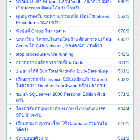
•
หากผมไปเช่า ที่บนnet แล้วนำmdb ไปฝากไว้ ผมจะ
599/1
เขียนaccess ติดต่อได้อย่างไรครับ
•
คุณสุภาพครับ ขอความช่วยเหลือ เงื่อนไข Stored
552/1
Procedures หน่อยครับ
•
หัวข้อที่ Group ในรายงาน
678/9
•
นอกเรื่อง: ใครสนใจงานใหม่บ้าง ต้องการคนเขียน
683/7
Acees ได้,ดูแล Network , ซ่อมคอมฯ เป็นด้วย
•
stop procedure while running
542/1
•
อยากทราบหลักการการเขียน Code
611/1
•
1.อยากให้มี Sub Total ท้ายหน้า 2.Up-Date ข้อมูล
561/1
•
เรื่องการออกใบ Invoice นี่มันเหมือนกับ Orderid
632/2
ในตัวอย่าง Database northwind หรือเปล่าครับ
•
ขอ sn SQL server 2000 Personal Edition ด้วย
571/2
ครับ
•
ใครมีวิธีแก้ปัญหาตัวอักษรภาษาไทย หลังลง IE6
604/4
SP1 บ้างครับ
•
เรียนถาม อ.สุภาพ เรื่อง ใช้ Database ร่วมกันไม่
610/1
ได้ครับ
•
จัดรูปแบบตัวเลข
561/2