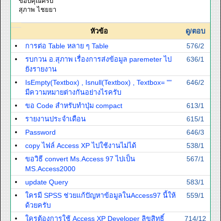
ขอบคุณครับ
สุภาพ ไชยยา
หัวข้อ
ดู/ตอบ
•
การต่อ Table หลาย ๆ Table
576/2
•
รบกวน อ.สุภาพ เรื่องการส่งข้อมูล paremeter ไป
636/1
ยังรายงาน
•
IsEmpty(Textbox) , Isnull(Textbox) , Textbox= ""
646/2
มีความหมายต่างกันอย่างไรครับ
•
ขอ Code สำหรับทำปุ่ม compact
613/1
•
รายงานประจำเดือน
615/1
•
Password
646/3
•
copy ไฟล์ Access XP ไปใช้งานไม่ได้
538/1
•
ขอวิธี convert Ms.Access 97 ไปเป็น
567/1
MS.Access2000
•
update Query
583/1
•
ใครมี SPSS ช่วยแก้ปัญหาข้อมูลในAccess97 นี้ให้
559/1
ด้วยครับ
•
ใครต้องการใช้ Access XP Developer ลิขสิทธิ์
714/12