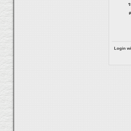
ร
ค
Login wi