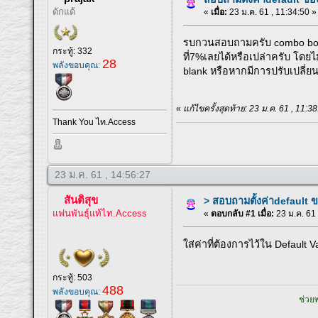
ดักแด้
«
เมื่อ:
23 ม.ค. 61 , 11:34:50 »
รบกวนสอบถามครับ combo box ข
กระทู้: 332
ที่7%เลยได้หรือเปล่าครับ โดยไม
28
พลังขอบคุณ:
blank หรือหากมีการปรับเปลี่ยน
«
แก้ไขครั้งสุดท้าย: 23 ม.ค. 61 , 11:3
Thank You ไท.Access
23 ม.ค. 61 , 14:56:27
สันติสุข
> สอบถามตั้งค่าdefault
แฟนพันธุ์แท้ไท.Access
«
ตอบกลับ #1 เมื่อ:
23 ม.ค. 61 
ใส่ค่าที่ต้องการไว้ใน Default
กระทู้: 503
488
พลังขอบคุณ:
ช่วยพ