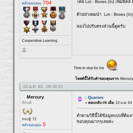
โดย Lot - Boxes (In) เพิ่มฟิลล์ 
704
พลังขอบคุณ:
ตัวอย่างผมนำ Lot - Boxes (In) 
ลองไปปรับตรงส่วนนี้ดูครับ
Cooperative Learning
Time to stop for me
โพสต์นี้ได้รับคำขอบคุณจาก:
Mercur
10 ม.ค. 63 , 08:30:21
Mercury
: Queries
ดักแด้
«
ตอบกลับ #6 เมื่อ:
10 ม.ค. 63 
ทำตามวิธีนี้ได้ข้อมูลแบบที่ต้อ
กระทู้: 72
ขอบคุณมากๆเลยค่ะ
5
พลังขอบคุณ: