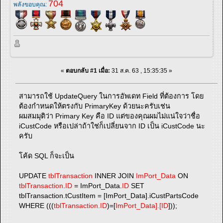
704
พลังขอบคุณ:
«
ตอบกลับ #1 เมื่อ:
31 ส.ค. 63 , 15:35:35 »
สามารถใช้ UpdateQuery ในการอัพเดท Field ที่ต้องการ โดย
ต้องกำหนดให้ตรงกับ PrimaryKey ด้วยนะครับเช่น
ผมสมมุติว่า Primary Key คือ ID แต่ของคุณผมไม่แน่ใจว่าชื่อ
iCustCode หรือเปล่าถ้าใช่ก็เปลี่ยนจาก ID เป็น iCustCode นะ
ครับ
โค้ด SQL ก็จะเป็น
UPDATE
tblTransaction
INNER JOIN
ImPort_Data
ON
tblTransaction
.
ID
= ImPort_Data.
ID
SET
tblTransaction.tCustItem = [ImPort_Data].iCustPartsCode
WHERE (((
tblTransaction.ID
)=[
ImPort_Data].[ID
]));