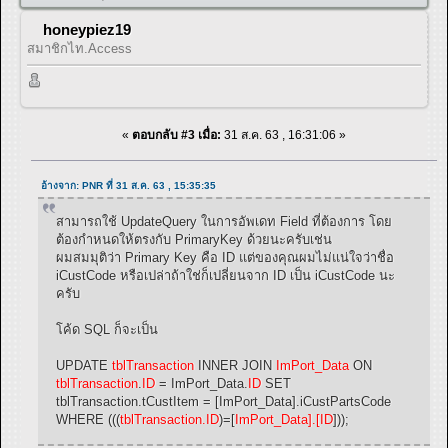
honeypiez19
สมาชิกไท.Access
«
ตอบกลับ #3 เมื่อ:
31 ส.ค. 63 , 16:31:06 »
อ้างจาก: PNR ที่ 31 ส.ค. 63 , 15:35:35
สามารถใช้ UpdateQuery ในการอัพเดท Field ที่ต้องการ โดย
ต้องกำหนดให้ตรงกับ PrimaryKey ด้วยนะครับเช่น
ผมสมมุติว่า Primary Key คือ ID แต่ของคุณผมไม่แน่ใจว่าชื่อ
iCustCode หรือเปล่าถ้าใช่ก็เปลี่ยนจาก ID เป็น iCustCode นะ
ครับ
โค้ด SQL ก็จะเป็น
UPDATE
tblTransaction
INNER JOIN
ImPort_Data
ON
tblTransaction
.
ID
= ImPort_Data.
ID
SET
tblTransaction.tCustItem = [ImPort_Data].iCustPartsCode
WHERE (((
tblTransaction.ID
)=[
ImPort_Data].[ID
]));