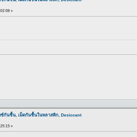
:02:08 »
ทช์กันชื้น, เม็ดกันชื้นในพลาสติก, Desiccant
:25:15 »