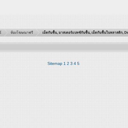
์
ห้องโฆษณาฟรี
เม็ดกันชื้น, มาสเตอร์แบทช์กันชื้น, เม็ดกันชื้นในพลาสติก
Sitemap
1
2
3
4
5