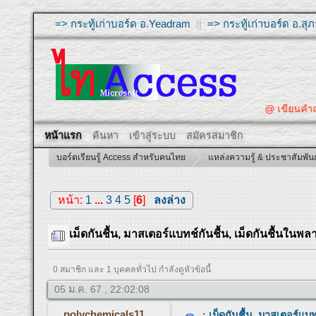
=> กระทู้เก่าบอร์ด อ.Yeadram
||
=> กระทู้เก่าบอร์ด อ.ส
@ เขียนคำถาม
หน้าแรก
ค้นหา
เข้าสู่ระบบ
สมัครสมาชิก
บอร์ดเรียนรู้ Access สำหรับคนไทย
แหล่งความรู้ & ประชาสัมพันธ
หน้า:
1
...
3
4
5
[
6
]
ลงล่าง
เม็ดกันชื้น, มาสเตอร์แบทช์กันชื้น, เม็ดกันชื้นใน
0 สมาชิก และ 1 บุคคลทั่วไป กำลังดูหัวข้อนี้
05 ม.ค. 67 , 22:02:08
polychemicals11
: เม็ดกันชื้น, มาสเตอร์แบ