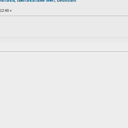
ทช์กันชื้น, เม็ดกันชื้นในพลาสติก, Desiccant
:12:40 »