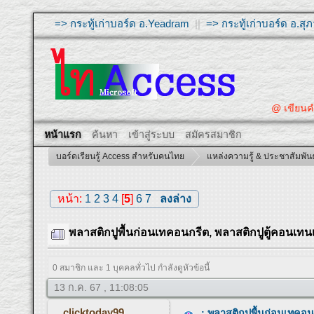
=> กระทู้เก่าบอร์ด อ.Yeadram
||
=> กระทู้เก่าบอร์ด อ.ส
@ เขียนคำถามให้ผู
หน้าแรก
ค้นหา
เข้าสู่ระบบ
สมัครสมาชิก
บอร์ดเรียนรู้ Access สำหรับคนไทย
แหล่งความรู้ & ประชาสัมพันธ
หน้า:
1
2
3
4
[
5
]
6
7
ลงล่าง
พลาสติกปูพื้นก่อนเทคอนกรีต, พลาสติกปูตู้คอนเทน
0 สมาชิก และ 1 บุคคลทั่วไป กำลังดูหัวข้อนี้
13 ก.ค. 67 , 11:08:05
clicktoday99
: พลาสติกปูพื้นก่อนเทคอน