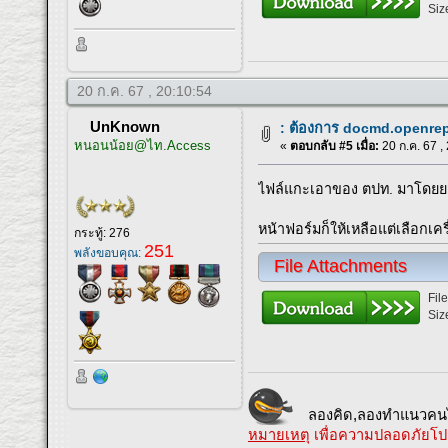
Siz
20 ก.ค. 67 , 20:10:54
UnKnown
: ต้องการ docmd.openrepo
หนอนน้อย@ไท.Access
«
ตอบกลับ #5 เมื่อ:
20 ก.ค. 67 ,
ไฟล์แกะเอาของ ตปท. มาโดยยกโม
หน้าฟอร์มก็ให้เหลือแต่เลือกเครื
กระทู้: 276
251
พลังขอบคุณ:
File Attachments
Fil
Siz
ลองคิด,ลองทำแนวคนไ
หมายเหตุ
เพื่อความปลอดภัยโป