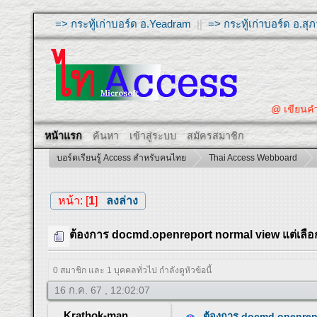
=> กระทู้เก่าบอร์ด อ.Yeadram
||
=> กระทู้เก่าบอร์ด อ.ส
@ เขียนคำถามใ
หน้าแรก
ค้นหา
เข้าสู่ระบบ
สมัครสมาชิก
บอร์ดเรียนรู้ Access สำหรับคนไทย
Thai Access Webboard
หน้า: [
1
]
ลงล่าง
ต้องการ docmd.openreport normal view แต่เลือก 
0 สมาชิก และ 1 บุคคลทั่วไป กำลังดูหัวข้อนี้
16 ก.ค. 67 , 12:02:07
Krathok-man
ต้องการ docmd.openrepor