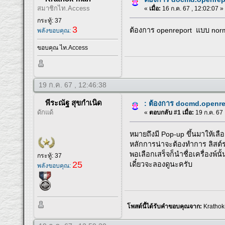
สมาชิกไท.Access
«
เมื่อ:
16 ก.ค. 67 , 12:02:07 »
กระทู้: 37
3
ต้องการ openreport แบบ normal
พลังขอบคุณ:
ขอบคุณ ไท.Access
19 ก.ค. 67 , 12:46:38
พีระณัฐ สุขกำเนิด
: ต้องการ docmd.openrep
ดักแด้
«
ตอบกลับ #1 เมื่อ:
19 ก.ค. 67 
หมายถึงมี Pop-up ขึ้นมาให้เลื
หลักการน่าจะต้องทำการ ลิสต์ร
พอเลือกเสร็จก็นำชื่อเครื่องพ์น
กระทู้: 37
25
เดี๋ยวจะลองดูนะครับ
พลังขอบคุณ:
โพสต์นี้ได้รับคำขอบคุณจาก:
Kratho