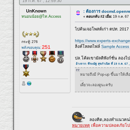
19 ก.ค. 67 , 12:59:30
UnKnown
: ต้องการ docmd.openrep
หนอนน้อย@ไท.Access
«
ตอบกลับ #2 เมื่อ:
19 ก.ค. 67 
ไปค้นเจอโพสต์เก่า ตปท. 2017
https://www.experts-exchange
กระทู้: 276
251
ลิงค์โหลดไฟล์
Sample Access
พลังขอบคุณ:
ปล.โค้ดเขามัลติฟังก์ชั่น ลอ
อ้างจาก: พีระณัฐ สุขกำเนิด ที่ 19 ก.ค. 67 
หมายถึงมี Pop-up ขึ้นมาให้เลื
...
เดี๋ยวจะลองดูนะครับ
ลองคิด,ลองทำแนวคนไ
หมายเหตุ
เพื่อความปลอดภัยโป