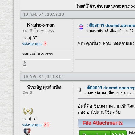
โพสต์นี้ได้รับคำขอบคุณจาก:
Kratho
19 ก.ค. 67 , 13:57:13
Krathok-man
: ต้องการ docmd.openrep
สมาชิกไท.Access
«
ตอบกลับ #3 เมื่อ:
19 ก.ค. 67 
กระทู้: 37
3
ขอบคุณทั้ง 2 ท่าน ทดสอบแล้
พลังขอบคุณ:
ขอบคุณ ไท.Access
19 ก.ค. 67 , 14:03:04
พีระณัฐ สุขกำเนิด
: ต้องการ docmd.openrepo
ดักแด้
«
ตอบกลับ #4 เมื่อ:
19 ก.ค. 67 ,
อันนี้คือเขียนตามความเข้าใ
ลองเอาไปแกะใช้ดูครับ
กระทู้: 37
File Attachments
25
พลังขอบคุณ:
Fil