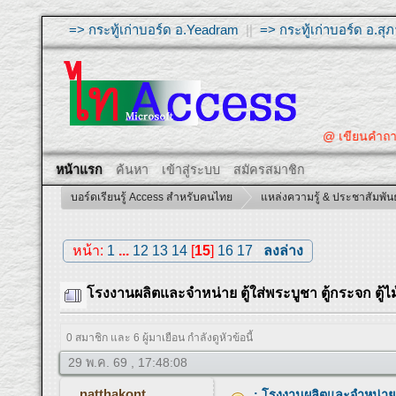
=> กระทู้เก่าบอร์ด อ.Yeadram
||
=> กระทู้เก่าบอร์ด อ.ส
@ เขียนคำถามให้ผู้ตอบ
หน้าแรก
ค้นหา
เข้าสู่ระบบ
สมัครสมาชิก
บอร์ดเรียนรู้ Access สำหรับคนไทย
แหล่งความรู้ & ประชาสัมพันธ
หน้า:
1
...
12
13
14
[
15
]
16
17
ลงล่าง
โรงงานผลิตและจำหน่าย ตู้ใส่พระบูชา ตู้กระจก ตู้ไม้
0 สมาชิก และ 6 ผู้มาเยือน กำลังดูหัวข้อนี้
29 พ.ค. 69 , 17:48:08
natthakont
: โรงงานผลิตและจำหน่าย ตู้ใ