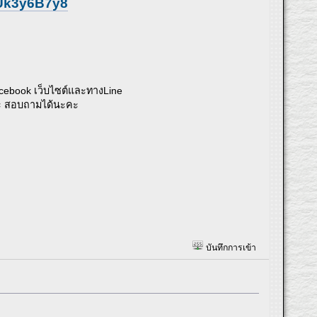
vUk3y6B7y8
acebook เว็บไซต์และทางLine
ระ สอบถามได้นะคะ
บันทึกการเข้า