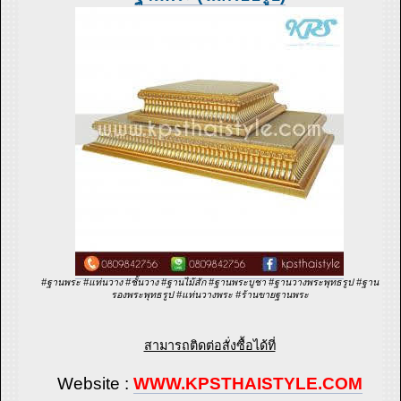
#ฐานพระ #แท่นวาง #ชั้นวาง #ฐานไม้สัก #ฐานพระบูชา #ฐานวางพระพุทธรูป #ฐาน
รองพระพุทธรูป #แท่นวางพระ #ร้านขายฐานพระ
สามารถติดต่อสั่งซื้อได้ที่
Website :
WWW.KPSTHAISTYLE.COM