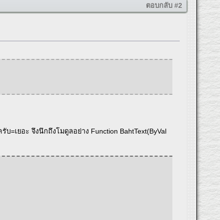
ตอบกลับ #2
นะครับ=เยอะ จึงนึกถึงโมดูลอย่าง Function BahtText(ByVal