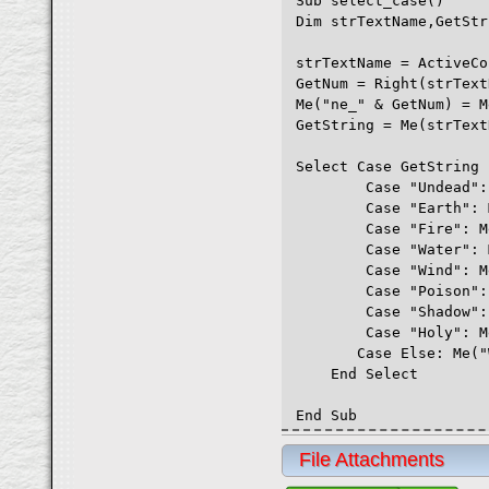
Sub select_case()
Dim strTextName,GetStr
strTextName = ActiveCo
GetNum = Right(strText
Me("ne_" & GetNum) = M
GetString = Me(strText
Select Case GetString
Case "Undead": Me("
Case "Earth": Me("W
Case "Fire": Me("Wi
Case "Water": Me("W
Case "Wind": Me("Wi
Case "Poison": Me("
Case "Shadow": Me("
Case "Holy": Me("Wi
Case Else: Me("WinN
End Select
End Sub
File Attachments