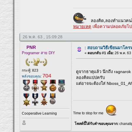
ลองคิด,ลองทำแนวคนไ
หมายเหตุ
เพื่อความปลอดภัยโป
26 พ.ค. 63 , 15:09:28
PNR
: สอบถามวิธีเขียนมาโครห
Programer สาย DIY
«
ตอบกลับ #1 เมื่อ:
26 พ.ค. 63 
กระทู้: 823
ดูจากธาตุแล้ว นึกถึง ragnaro
704
พลังขอบคุณ:
ลองคิดแปปครับ
แต่อาจจะต้องใส่ Nboss_01_Afte
Time to stop for me
Cooperative Learning
โพสต์นี้ได้รับคำขอบคุณจาก:
chanati