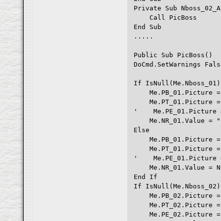
Private Sub Nboss_02_A
Call PicBoss
End Sub
.....
Public Sub PicBoss()
DoCmd.SetWarnings Fals
If IsNull(Me.Nboss_01)
Me.PB_01.Picture =
Me.PT_01.Picture =
' Me.PE_01.Picture 
Me.NR_01.Value = "
Else
Me.PB_01.Picture = C
Me.PT_01.Picture = Cu
' Me.PE_01.Picture = 
Me.NR_01.Value = Nb
End If
If IsNull(Me.Nboss_02)
Me.PB_02.Picture =
Me.PT_02.Picture =
Me.PE_02.Picture =