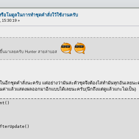
รือโมดูลในการทำชุดคำสั่งใว้ใช้งานครับ
, 15:30:19 »
k ขึ้นมาเลยครับ Hunter สายล่าบอส
ยู่ในอีกชุดคำสั่งนะครับ แต่อย่างว่ามันล่ะตัวชุดจึงต้องไล่ทำมันทุกอันเลย
านค่าแล้วแสดงผลออกมาอีกแบบได้เลยนะครับ(นึกถึงแต่ดูแล้วแกะไม่เป็น)
nt()
fterUpdate()