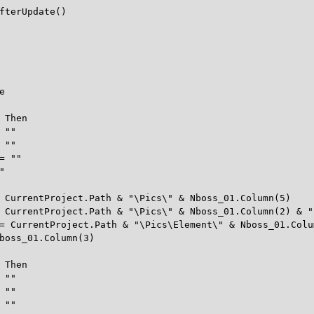
fterUpdate()
e
 Then
 ""
 ""
= ""
"
urrentProject.Path & "\Pics\" & Nboss_01.Column(5)
rrentProject.Path & "\Pics\" & Nboss_01.Column(2) & "
CurrentProject.Path & "\Pics\Element\" & Nboss_01.Colu
oss_01.Column(3)
 Then
 ""
 ""
 ""