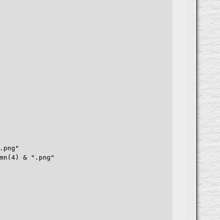
.png"
mn(4) & ".png"