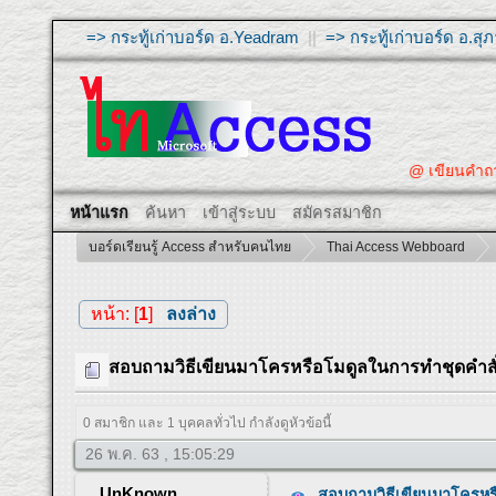
=> กระทู้เก่าบอร์ด อ.Yeadram
||
=> กระทู้เก่าบอร์ด อ.ส
@ เขียนคำถามให
หน้าแรก
ค้นหา
เข้าสู่ระบบ
สมัครสมาชิก
บอร์ดเรียนรู้ Access สำหรับคนไทย
Thai Access Webboard
หน้า: [
1
]
ลงล่าง
สอบถามวิธีเขียนมาโครหรือโมดูลในการทำชุดคำสั่
0 สมาชิก และ 1 บุคคลทั่วไป กำลังดูหัวข้อนี้
26 พ.ค. 63 , 15:05:29
UnKnown
สอบถามวิธีเขียนมาโครหรื