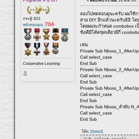
Programer สาย DIY
«
ตอบกลับ #3 เมื่อ:
26 พ.ค. 63 ,
ลองไปทดสอบดูนะครับ ผมใช้กา
กระทู้: 823
สาย DIY อีกแล้วนะครับอิอิ โดย
704
พลังขอบคุณ:
โดยผมจะกำหนด combobox เป็
ข้อดีมีโค้ดชุดเดียวมีกี่ combob
เช่น
Private Sub Nboss_1_AfterUp
Call select_case
End Sub
Cooperative Learning
Private Sub Nboss_2_AfterUp
Call select_case
End Sub
Private Sub Nboss_3_AfterUp
Call select_case
End Sub
Private Sub Nboss_ลำดับ N_A
Call select_case
End Sub
โค๊ด:
[Select]