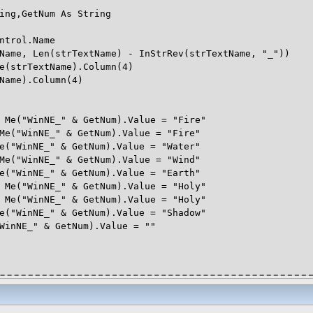
ing,GetNum As String
ntrol.Name
Name, Len(strTextName) - InStrRev(strTextName, "_"))
e(strTextName).Column(4)
Name).Column(4)
WinNE_" & GetNum).Value = "Fire"
inNE_" & GetNum).Value = "Fire"
nNE_" & GetNum).Value = "Water"
inNE_" & GetNum).Value = "Wind"
nNE_" & GetNum).Value = "Earth"
WinNE_" & GetNum).Value = "Holy"
WinNE_" & GetNum).Value = "Holy"
nNE_" & GetNum).Value = "Shadow"
E_" & GetNum).Value = ""