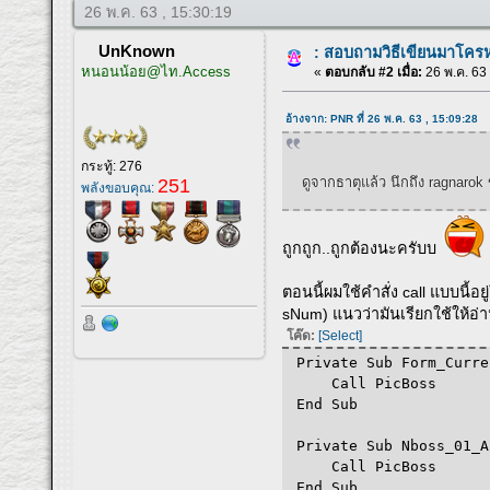
26 พ.ค. 63 , 15:30:19
UnKnown
: สอบถามวิธีเขียนมาโครห
หนอนน้อย@ไท.Access
«
ตอบกลับ #2 เมื่อ:
26 พ.ค. 63 
อ้างจาก: PNR ที่ 26 พ.ค. 63 , 15:09:28
กระทู้: 276
ดูจากธาตุแล้ว นึกถึง ragnaro
251
พลังขอบคุณ:
ถูกถูก..ถูกต้องนะครับบ
ตอนนี้ผมใช้คำสั่ง call แบบนี้อ
sNum) แนวว่ามันเรียกใช้ให้อ่
โค๊ด:
[Select]
Private Sub Form_Curre
Call PicBoss
End Sub
Private Sub Nboss_01_A
Call PicBoss
End Sub