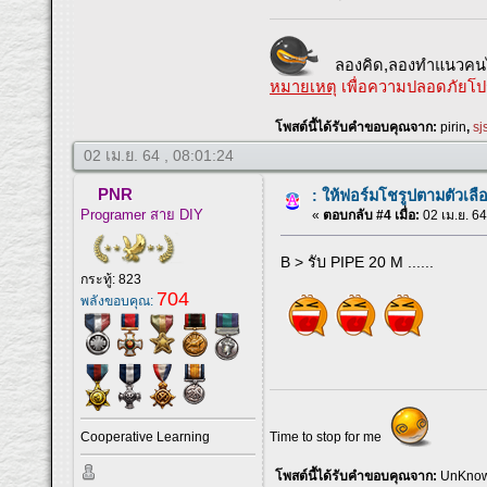
ลองคิด,ลองทำแนวคนไ
หมายเหตุ
เพื่อความปลอดภัยโป
โพสต์นี้ได้รับคำขอบคุณจาก:
pirin
,
sj
02 เม.ย. 64 , 08:01:24
PNR
: ให้ฟอร์มโชรูปตามตัวเลื
Programer สาย DIY
«
ตอบกลับ #4 เมื่อ:
02 เม.ย. 64
B > รับ PIPE 20 M ......
กระทู้: 823
704
พลังขอบคุณ:
Time to stop for me
Cooperative Learning
โพสต์นี้ได้รับคำขอบคุณจาก:
UnKno