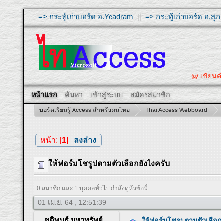
=> กระทู้เก่าบอร์ด อ.Yeadram
||
=> กระทู้เก่าบอร์ด อ.ส
@ เขียนคำถามให้ผ
หน้าแรก
ค้นหา
เข้าสู่ระบบ
สมัครสมาชิก
บอร์ดเรียนรู้ Access สำหรับคนไทย
Thai Access Webboard
หน้า: [
1
]
ลงล่าง
ให้ฟอร์มโชรูปตามตัวเลือกยังไงครับ
0 สมาชิก และ 1 บุคคลทั่วไป กำลังดูหัวข้อนี้
01 เม.ย. 64 , 12:51:39
ชุติพนธ์ มหาทรัพย์
ให้ฟอร์มโชรูปตามตัวเลือก