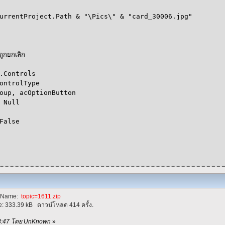
urrentProject.Path & "\Pics\" & "card_30006.jpg"
ดถูกยกเลิก
Controls
ntrolType
, acOptionButton
ull
alse
eName:
topic=1611.zip
e:
333.39 kB
ดาวน์โหลด 414 ครั้ง.
0:13:47 โดย UnKnown
»