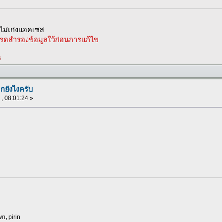
ม่เก่งแอคเซส
รดสำรองข้อมูลใว้ก่อนการแก้ไข
s
อกยังไงครับ
 , 08:01:24 »
wn
,
pirin