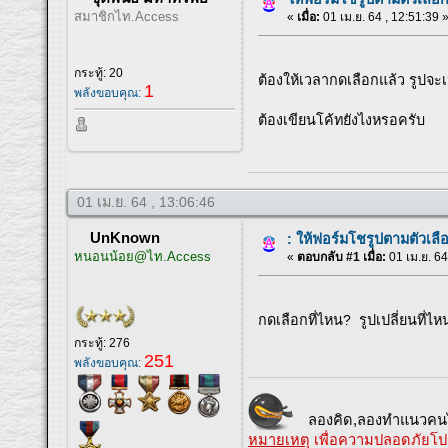
สมาชิกไท.Access
«
เมื่อ:
01 เม.ย. 64 , 12:51:39 
กระทู้: 20
ต้องให้เวลากดเลือกแล้ว รูปจะ
1
พลังขอบคุณ:
ต้องเขียนโค้ทยังไงหรอครับ
01 เม.ย. 64 , 13:06:46
UnKnown
: ให้ฟอร์มโชรูปตามตัวเลื
หนอนน้อย@ไท.Access
«
ตอบกลับ #1 เมื่อ:
01 เม.ย. 64
กดเลือกที่ไหน? รูปเปลี่ยนที่
กระทู้: 276
251
พลังขอบคุณ:
ลองคิด,ลองทำแนวคนไ
หมายเหตุ
เพื่อความปลอดภัยโป