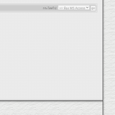
กระโดดไป: