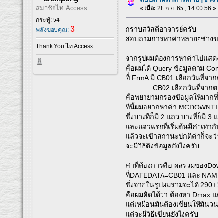
สมาชิกไท.Access
«
เมื่อ:
28 ก.ย. 65 , 14:00:56 »
กระทู้: 54
3
กราบสวัสดีอาจารย์ครับ
พลังขอบคุณ:
สอบถามการหาค่าหลายๆช่วงข
Thank You ไท.Access
จากรูปผมต้องการหาค่าไปแสดงท
คือผมได้ Query ข้อมูลตาม C
ที่่ FrmA มี CB01 เลือกวันที่
CB02 เลือกวันที่จากตาร
คือพยายามกรองข้อมูลให้มากที่
ทีนี้ผมอยากหาค่า MCDOWNTIM
ซึ่งบางทีก็มี 2 แถว บางที่ก็มี 
และแถวแรกที่เริ่มต้นมีค่าเท่
แล้วจะเข้าสถานะปกติค่าก็จะว่
จะมีวิธีดึงข้อมูลยังไงครับ
ค่าที่ต้องการคือ ผลรวมของDow
ที่DATEDATA=CB01 และ NA
ซึ่งจากในรูปผมรวมจะได้ 290
คือผมคิดได้ว่า ต้องหา Dmax 
แต่เหมือนมันต้องเขียนให้มัน
แต่จะมีวิธีเขียนยังไงครับ