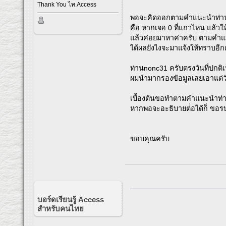
Thank You ไท.Access
พอจะคิดออกตามคำแนะนำท่าน
คือ หากเจอ 0 ที่แถวไหน แล้วให้
แล้วค่อยมาหาค่าครับ ตามคำ
ได้ผลยังไงจะมาแจ้งให้ทราบอีก
ท่านnonc31 ครับตรงวันที่ปกติ
ผมนำมากรองข้อมูลเลยเอาแต่วัน
เบื้องต้นขอทำตามคำแนะนำท่
หากพอจะอะธิบายต่่อได้ก็ ขอร
ขอบคุณครับ
บอร์ดเรียนรู้ Access
สำหรับคนไทย