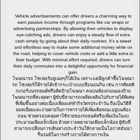
Vehicle advertisements can offer drivers a charming way to
earn passive income through programs like car wraps or
advertising partnerships. By allowing their vehicles to display
eye-catching ads, drivers can enjoy a steady flow of extra
cash simply by going about their daily routines. It’s a sweet
and effortless way to make some additional money while on
the road, helping to cover vehicle costs or add a little extra to
their budget. With minimal effort required, drivers can turn
their daily commutes into a delightful opportunity for financial
gain.
โฆษณารถ โชเฟอร์อยู่เฉยๆก็ได้เงิน เพราะแค่มีลูกค้าซื้อโฆษณา
รถ โชเฟอร์ก็มีรายได้เข้ากระเป๋าแบบเสือนอนกิน เช่น การติดสติ
กเกอร์บนรถยนต์หรือติดป้ายโฆษณา คนบนท้องถนนมองป้าย
โฆษณารถที่สะดุดตา ผู้ขับขี่สามารถเพลิดเพลินไปกับรายได้พิเศษ
ที่เพิ่มขึ้นอย่างต่อเนื่องเพียงแค่ทำกิจวัตรประจำวัน ถือเป็นวิธีที่
ยอดเยี่ยมและง่ายดายในการหารายได้เพิ่มเติมขณะอยู่บนท้อง
ถนน ช่วยครอบคลุมค่าใช้จ่ายของรถยนต์หรือเพิ่มเงินในงบ
ประมาณเพียงเล็กน้อย ด้วยความพยายามเพียงเล็กน้อย ผู้ขับขี่
สามารถเปลี่ยนการเดินทางประจำวันให้กลายเป็นโอกาสอันน่า
รื่นรมย์ในการสร้างรายได้ทางการเงิน