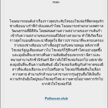
man.
โฆษณารถยนต์เล่าเรื่องราวสุดประทับใจของโชเฟอร์ที่ตกหลุมรัก
ช่างฟ้อนนางรำที่กำลังแสดงรำไทย โฆษณารถท่ามกลางเทศกาล
วัฒนธรรมที่มีสีสัน โดยผสมผสานความสง่างามของการเต้นรำ
เข้ากับความสง่างามของรถยนต์ได้อย่างสวยงาม ทำให้เกิดเรื่อง
ราวสุดโรแมนติกและน่าดึงดูดใจ ผีสาวปรารถนาที่จะครอบครอง
ร่างของช่างฟ้อนนางรำเพื่ออยู่ร่วมกับทนายหนุ่ม หลังจากที่
โชเฟอร์สูญเสียแฟนสาวไป โชเฟอร์ก็รู้สึกเศร้าโศกอย่างสุดซึ้ง
และมุ่งมั่นที่จะหาทางคืนความสัมพันธ์ของพวกเขา ผีสาวและ
ทนายสาบานรักชั่วนิรันดร์ ผีสาวสั่งให้โชเฟอร์ออกไป แต่เขายัง
คงมุ่งมั่นที่จะคืนความสัมพันธ์ เมื่อโชเฟอร์เผชิญกับคำขาดของผี
สาวที่จะต้องเลือกจะจากไปหรือตาย โชเฟอร์จึงตัดสินใจเลือก
ความตาย ตำนานรักล้านนาเล่าขานจากรุ่นสู่รุ่นสื่อให้เห็นถึง
ความรักอันยิ่งใหญ่ของโชเฟอร์ไทย ความตายไม่อาจพรากรักไป
จากหัวใจโชเฟอร์ได้
Pallascat.club