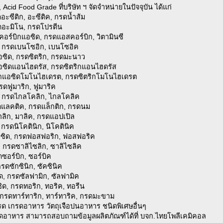
Acid Food Grade ที่บริษัท ฯ จัดจำหน่ายในปัจจุบัน ได้แก่
ดอะซีติก, อะซีติค, กรดน้ำส้ม
ดอะมิโน, กรดโปรตีน
คอร์บิกแอซิด, กรดแอสคอร์บิก, วิตามินซี
, กรดเบนโซอิก, เบนโซอิค
กแอซิด, กรดซิตริก, กรดมะนาว
กแอซิดแอนไฮดรัส, กรดซิตริกแอนไฮดรัส
ตริกแอซิดโมโนไฮเดรต, กรดซิตริกโมโนไฮเดรต
รดฟูมาริก, ฟูมาริค
ด, กรดไกลโคลิก, ไกลโคลิค
รดแลคติค, กรดแล็กติก, กรดนม
าลิก, มาลิค, กรดแอปเปิล
, กรดนิโคตินิก, นิโคตินิค
อซิด, กรดฟอสฟอริก, ฟอสฟอริค
ด, กรดซาลิไซลิก, ซาลิไซลิค
ดซอร์บิก, ซอร์บิค
กรดซักซินิก, ซัคซินิค
ด, กรดซัลฟามิก, ซัลฟามิค
ซิด, กรดทอริก, ทอริค, ทอรีน
ด, กรดทาร์ทาริก, ทาร์ทาริค, กรดมะขาม
รด เกรดอาหาร วัตถุเจือปนอาหาร ชนิดพิเศษอื่นๆ
 เกรดอาหาร สามารถสอบถามข้อมูลผลิตภัณฑ์ได้ที่ บจก.ไทยโพลีเคมิคอล