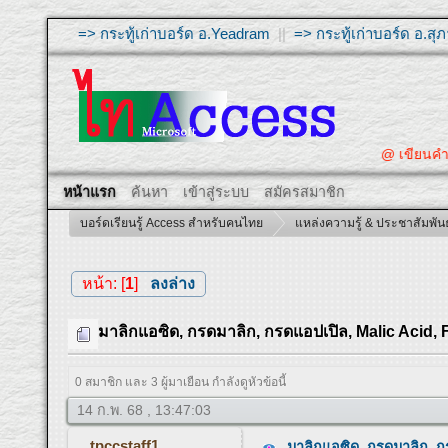
=> กระทู้เก่าบอร์ด อ.Yeadram
||
=> กระทู้เก่าบอร์ด อ.ส
@ เขียนคำถามให
หน้าแรก
ค้นหา
เข้าสู่ระบบ
สมัครสมาชิก
บอร์ดเรียนรู้ Access สำหรับคนไทย
แหล่งความรู้ & ประชาสัมพันธ
หน้า: [
1
]
ลงล่าง
มาลิกแอซิด, กรดมาลิก, กรดแอปเปิล, Malic Acid,
0 สมาชิก และ 3 ผู้มาเยือน กำลังดูหัวข้อนี้
14 ก.พ. 68 , 13:47:03
tpccstaff1
มาลิกแอซิด, กรดมาลิก, 