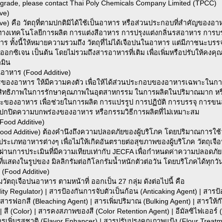
d grade, please contact Thai Poly Chemicals Company Limited (TPCC)
ve)
ve) คือ วัตถุที่ตามปกติมิได้ใช้เป็นอาหาร หรือส่วนประกอบที่สำคัญของอาห
างเทคโนโลยีการผลิต การแต่งสีอาหาร การปรุงแต่งกลิ่นรสอาหาร การบรรจ
ั้งนี้ให้หมายความรวมถึง วัตถุที่ไม่ได้เจือปนในอาหาร แต่มีภาชนะบรรจุ
ถุดูดออกซิเจน เป็นต้น โดยไม่รวมถึงสารอาหารที่เติม เพื่อเพิ่มหรือปรับใ
ามิน
นอาหาร (Food Additive)
ของอาหาร ให้มีความคงตัว เพื่อให้ได้ส่วนประกอบของอาหารเฉพาะในการผ
ะสิทธิภาพในการรักษาคุณภาพในอุตสาหกรรม ในการผลิตในปริมาณมาก หรื
องอาหาร เพื่อช่วยในการผลิต การแปรรูป การปฏิบัติ การบรรจุ การขนส่ง
รปกปิดความบกพร่องของอาหาร หรือกรรมวิธีการผลิตที่ไม่เหมาะสม
Food Additive)
ood Additive) ต้องคำนึงถึงความปลอดภัยของผู้บริโภค โดยปริมาณการใช้วั
เภทอาหารต่างๆ เพื่อไม่ให้เกิดอันตรายต่อสุขภาพของผู้บริโภค วัตถุเจือป
นการประเมินที่มีความเทียบเท่ากับ JECFA เพื่อกำหนดค่าความปลอดภัย (A
ี่แสดงในรูปของ มิลลิกรัมต่อกิโลกรัมน้ำหนักตัวต่อวัน โดยบริโภคได้ทุกวั
 (Food Additive)
มวัตถุเจือปนอาหาร ตามหน้าที่ ออกเป็น 27 กลุ่ม ดังต่อไปนี้ คือ
y Regulator) | สารป้องกันการจับตัวเป็นก้อน (Anticaking Agent) | สารป
| สารฟอกสี (Bleaching Agent) | สารเพิ่มปริมาณ (Bulking Agent) | สารใ
สี (Color) | สารคงสภาพของสี (Color Retention Agent) | อีมัลซิไฟเออร์ (Em
สารเพิ่มรสชาติ (Flavor Enhancer) | สารปรับปรุงคุณภาพแป้ง (Flour Treat