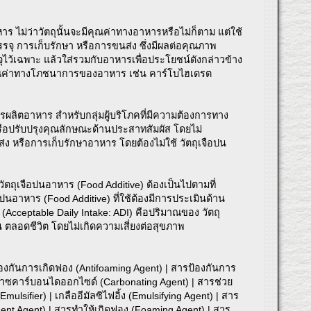
าร ไม่ว่าวัตถุนั้นจะมีคุณค่าทางอาหารหรือไม่ก็ตาม แต่ใช้
ุ การเก็บรักษา หรือการขนส่ง ซึ่งมีผลต่อคุณภาพ
ไว้เฉพาะ แล้วใส่รวมกับอาหารเพื่อประโยชน์ดังกล่าวข้าง
ห้คงคุณค่าทางโภชนาการของอาหาร เช่น คาร์โบไฮเดรต
ลิตอาหาร สำหรับกลุ่มผู้บริโภคที่มีความต้องการทาง
อปรับปรุงคุณลักษณะด้านประสาทสัมผัส โดยไม่
 หรือการเก็บรักษาอาหาร โดยต้องไม่ใช้ วัตถุเจือปน
ตถุเจือปนอาหาร (Food Additive) ต้องเป็นไปตามที่
นอาหาร (Food Additive) ที่ใช้ต้องมีการประเมินด้าน
cceptable Daily Intake: ADI) คือปริมาณของ วัตถุ
น ตลอดชีวิต โดยไม่เกิดความเสี่ยงต่อสุขภาพ
้องกันการเกิดฟอง (Antifoaming Agent) | สารป้องกันการ
ห้ก๊าซคาร์บอนไดออกไซด์ (Carbonating Agent) | สารช่วย
ulsifier) | เกลืออีมัลซิไฟอิ้ง (Emulsifying Agent) | สาร
ment Agent) | สารทำให้เกิดฟอง (Foaming Agent) | สาร