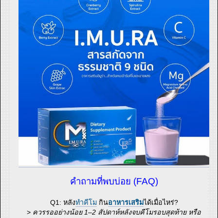
คำถามที่พบบ่อย (FAQ)
Q1: หลัง
ทำคีโม
กิน
อาหารเสริม
ได้เมื่อไหร่?
>
ควรรออย่างน้อย 1–2 สัปดาห์หลังจบคีโมรอบสุดท้าย หรือ