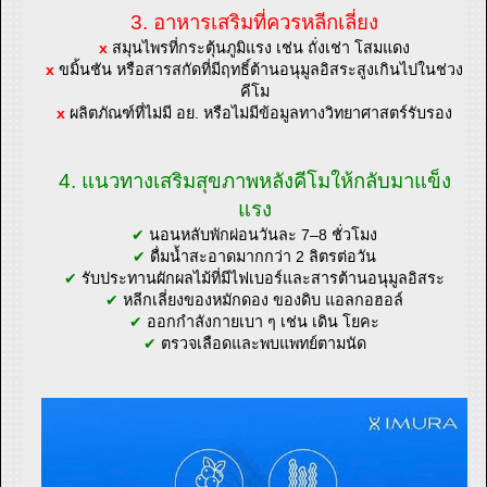
3. อาหารเสริมที่ควรหลีกเลี่ยง
x
สมุนไพรที่กระตุ้นภูมิแรง เช่น ถั่งเช่า โสมแดง
x
ขมิ้นชัน หรือสารสกัดที่มีฤทธิ์ต้านอนุมูลอิสระสูงเกินไปในช่วง
คีโม
x
ผลิตภัณฑ์ที่ไม่มี อย. หรือไม่มีข้อมูลทางวิทยาศาสตร์รับรอง
4. แนวทางเสริมสุขภาพหลังคีโมให้กลับมาแข็ง
แรง
✔
นอนหลับพักผ่อนวันละ 7–8 ชั่วโมง
✔
ดื่มน้ำสะอาดมากกว่า 2 ลิตรต่อวัน
✔
รับประทานผักผลไม้ที่มีไฟเบอร์และสารต้านอนุมูลอิสระ
✔
หลีกเลี่ยงของหมักดอง ของดิบ แอลกอฮอล์
✔
ออกกำลังกายเบา ๆ เช่น เดิน โยคะ
✔
ตรวจเลือดและพบแพทย์ตามนัด