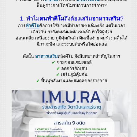
ฟื้นฟูร่างกายโดยไม่รบกวนการรักษา?
1. ทำไม
คนทำคีโม
ถึงต้องเสริม
อาหารเสริม
?
การ
ทำคีโม
คือการใช้ยาเคมีทำลายเซลล์มะเร็ง แต่ในเวลา
เดียวกัน ยายังคงส่งผลต่อเซลล์ดี ทำให้ผู้ป่วย
อ่อนเพลีย เหนื่อยง่าย ภูมิคุ้มกันต่ำ ติดเชื้อง่าย ผมร่วง คลื่นไส้
มีภาวะซีด และระบบตับหรือไตอ่อนแอ
ดังนั้น
อาหารเสริม
หลังคีโม จึงมีบทบาทสำคัญในการ
✔
ช่วยซ่อมแซมเซลล์
✔
ลดการอักเสบ
✔
เสริมภูมิคุ้มกัน
✔
ฟื้นฟูพลังงานและสมดุลของร่างกาย