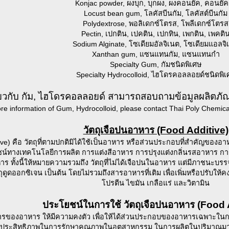
Konjac powder, ผงบุก, บุกผง, ผงคอนยัค, คอนยั
Locust bean gum, โลคัสบีนกัม, โลคัสต์บีนกัม
Polydextrose, พอลิเดกซ์โตรส, โพลีเดกซ์โตรส
Pectin, เปกติน, เปคติน, เปกทิน, เพกติน, เพคติ
Sodium Alginate, โซเดียมอัลจิเนต, โซเดียมแอลจิ
Xanthan gum, แซนแทนกัม, แซนแทนกำ
Specialty Gum, กัมชนิดพิเศษ
Specialty Hydrocolloid, ไฮโดรคอลลอยด์ชนิดพิเ
กี่ยวกับ กัม, ไฮโดรคอลลอยด์ สามารถสอบถามข้อมูลผลิตภัณฑ์
re information of Gum, Hydrocolloid, please contact Thai Poly Chemi
วัตถุเจือปนอาหาร (Food Additive)
ve) คือ วัตถุที่ตามปกติมิได้ใช้เป็นอาหาร หรือส่วนประกอบที่สำคัญของอาห
น์ทางเทคโนโลยีการผลิต การแต่งสีอาหาร การปรุงแต่งกลิ่นรสอาหาร การบ
ั้งนี้ให้หมายความรวมถึง วัตถุที่ไม่ได้เจือปนในอาหาร แต่มีภาชนะบรรจ
 วัตถุดูดออกซิเจน เป็นต้น โดยไม่รวมถึงสารอาหารที่เติม เพื่อเพิ่มหรือป
โปรตีน ไขมัน เกลือแร่ และวิตามิน
ประโยชน์ในการใช้ วัตถุเจือปนอาหาร (Food 
รของอาหาร ให้มีความคงตัว เพื่อให้ได้ส่วนประกอบของอาหารเฉพาะในการ
่มประสิทธิภาพในการรักษาคุณภาพในอุตสาหกรรม ในการผลิตในปริมาณมาก