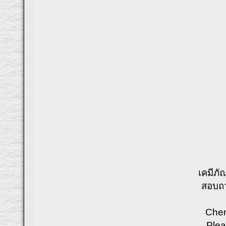
เคมีภั
สอบถา
Chem
Plea