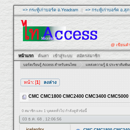
=> กระทู้เก่าบอร์ด อ.Yeadram
||
=> กระทู้เก่าบอร์ด อ.ส
@ เขียนคำถามให้ผู้ต
หน้าแรก
ค้นหา
เข้าสู่ระบบ
สมัครสมาชิก
บอร์ดเรียนรู้ Access สำหรับคนไทย
แหล่งความรู้ & ประชาสัมพันธ
หน้า: [
1
]
ลงล่าง
CMC CMC1800 CMC2400 CMC3400 CMC5000 ซีเอ็มซ
0 สมาชิก และ 1 บุคคลทั่วไป กำลังดูหัวข้อนี้
03 ธ.ค. 68 , 12:06:56
icelardry
CMC CMC1800 CMC2400 CM