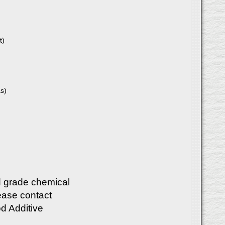
t)
s)
d grade chemical
ease contact
d Additive