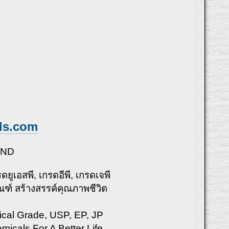
ls.com
AND
ยูเอสพี, เกรดอีพี, เกรดเจพี
ณฑ์ สร้างสรรค์คุณภาพชีวิต
cal Grade, USP, EP, JP
icals For A Better Life