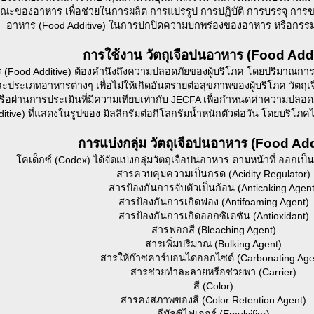
ะของอาหาร เพื่อช่วยในการผลิต การแปรรูป การปฏิบัติ การบรรจุ การขนส
อาหาร (Food Additive) ในการปกปิดความบกพร่องของอาหาร หรือกรรมวิ
การใช้งาน วัตถุเจือปนอาหาร (Food Addi
 (Food Additive) ต้องคำนึงถึงความปลอดภัยของผู้บริโภค โดยปริมาณการใช
ระเภทอาหารต่างๆ เพื่อไม่ให้เกิดอันตรายต่อสุขภาพของผู้บริโภค วัตถุเจื
ผ่านการประเมินที่มีความเทียบเท่ากับ JECFA เพื่อกำหนดค่าความปลอดภัย
tive) ที่แสดงในรูปของ มิลลิกรัมต่อกิโลกรัมน้ำหนักตัวต่อวัน โดยบริโภคไ
การแบ่งกลุ่ม วัตถุเจือปนอาหาร (Food Add
โคเด็กซ์ (Codex) ได้จัดแบ่งกลุ่มวัตถุเจือปนอาหาร ตามหน้าที่ ออกเป็น 2
สารควบคุมความเป็นกรด (Acidity Regulator)
สารป้องกันการจับตัวเป็นก้อน (Anticaking Agent
สารป้องกันการเกิดฟอง (Antifoaming Agent)
สารป้องกันการเกิดออกซิเดชัน (Antioxidant)
สารฟอกสี (Bleaching Agent)
สารเพิ่มปริมาณ (Bulking Agent)
สารให้ก๊าซคาร์บอนไดออกไซด์ (Carbonating Age
สารช่วยทำละลายหรือช่วยพา (Carrier)
สี (Color)
สารคงสภาพของสี (Color Retention Agent)