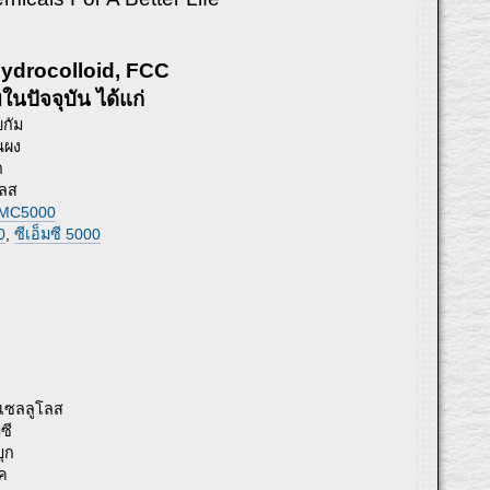
 Hydrocolloid, FCC
ในปัจจุบัน ได้แก่
ยกัม
้นผง
ก
โลส
MC5000
0
,
ซีเอ็มซี 5000
ลเซลลูโลส
ซี
ุก
ค