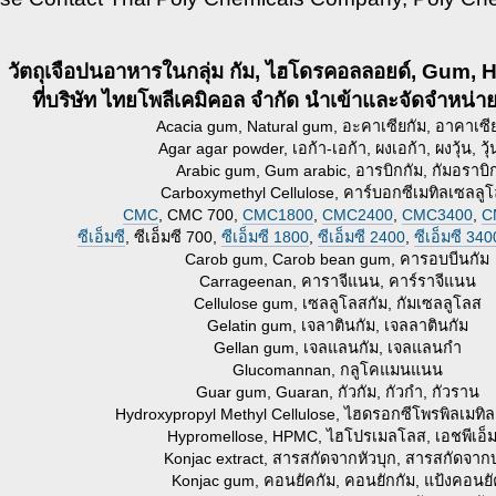
วัตถุเจือปนอาหารในกลุ่ม กัม, ไฮโดรคอลลอยด์, Gum,
ที่บริษัท ไทยโพลีเคมิคอล จำกัด นำเข้าและจัดจำหน่าย
Acacia gum, Natural gum, อะคาเซียกัม, อาคาเซี
Agar agar powder, เอก้า-เอก้า, ผงเอก้า, ผงวุ้น, วุ
Arabic gum, Gum arabic, อารบิกกัม, กัมอราบิ
Carboxymethyl Cellulose, คาร์บอกซีเมทิลเซลลู
CMC
, CMC 700,
CMC1800
,
CMC2400
,
CMC3400
,
C
ซีเอ็มซี
, ซีเอ็มซี 700,
ซีเอ็มซี 1800
,
ซีเอ็มซี 2400
,
ซีเอ็มซี 340
Carob gum, Carob bean gum, คารอบบีนกัม
Carrageenan, คาราจีแนน, คาร์ราจีแนน
Cellulose gum, เซลลูโลสกัม, กัมเซลลูโลส
Gelatin gum, เจลาตินกัม, เจลลาตินกัม
Gellan gum, เจลแลนกัม, เจลแลนกำ
Glucomannan, กลูโคแมนแนน
Guar gum, Guaran, กัวกัม, กัวกำ, กัวราน
Hydroxypropyl Methyl Cellulose, ไฮดรอกซีโพรพิลเมทิ
Hypromellose, HPMC, ไฮโปรเมลโลส, เอชพีเอ็ม
Konjac extract, สารสกัดจากหัวบุก, สารสกัดจากบ
Konjac gum, คอนยัคกัม, คอนยักกัม, แป้งคอนยั