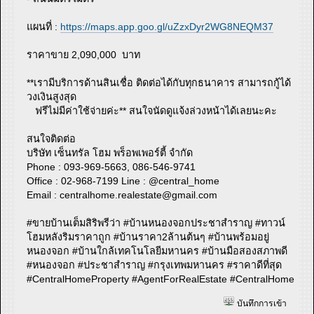
แผนที่ :
https://maps.app.goo.gl/uZzxDyr2WG8NEQM37
ราคาขาย 2,090,000 บาท
**เรามีบริการด้านสินเชื่อ ติดต่อได้กับทุกธนาคาร สามารถกู้ได้
วงเงินสูงสุด
ฟรีไม่มีค่าใช้จ่ายค่ะ** สนใจนัดดูแจ้งล่วงหน้าได้เลยนะคะ
​​​​​​​สนใจติดต่อ
บริษัท เซ็นทรัล โฮม พร็อพเพอร์ตี้ จำกัด
Phone : 093-969-5663, 086-546-9741
Office : 02-968-7199 Line : @central_home
​​​​​​​Email :
centralhome.realestate@gmail.com
#ขายบ้านเต็มสิริพรีว่า #บ้านหนองจอกประชาสำราญ #ทาวน์
โฮมหลังริมราคาถูก #บ้านราคา2ล้านต้นๆ #บ้านพร้อมอยู่
หนองจอก #บ้านใกล้เทคโนโลยีมหานคร #บ้านมือสองสภาพดี
#หนองจอก #ประชาสำราญ #กรุงเทพมหานคร #ราคาดีที่สุด
#CentralHomeProperty #AgentForRealEstate #CentralHome
บันทึกการเข้า