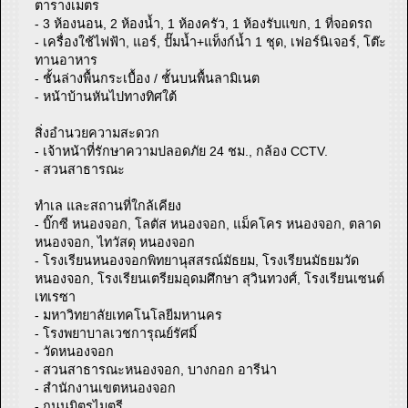
ตารางเมตร
- 3 ห้องนอน, 2 ห้องน้ำ, 1 ห้องครัว, 1 ห้องรับแขก, 1 ที่จอดรถ
- เครื่องใช้ไฟฟ้า, แอร์, ปั๊มน้ำ+แท็งก์น้ำ 1 ชุด, เฟอร์นิเจอร์, โต๊ะ
ทานอาหาร
- ชั้นล่างพื้นกระเบื้อง / ชั้นบนพื้นลามิเนต
- หน้าบ้านหันไปทางทิศใต้
สิ่งอำนวยความสะดวก
- เจ้าหน้าที่รักษาความปลอดภัย 24 ชม., กล้อง CCTV.
- สวนสาธารณะ
ทำเล และสถานที่ใกล้เคียง
- บิ๊กซี หนองจอก, โลตัส หนองจอก, แม็คโคร หนองจอก, ตลาด
หนองจอก, ไทวัสดุ หนองจอก
- โรงเรียนหนองจอกพิทยานุสสรณ์มัธยม, โรงเรียนมัธยมวัด
หนองจอก, โรงเรียนเตรียมอุดมศึกษา สุวินทวงศ์, โรงเรียนเซนต์
เทเรซา
- มหาวิทยาลัยเทคโนโลยีมหานคร
- โรงพยาบาลเวชการุณย์รัศมิ์
- วัดหนองจอก
- สวนสาธารณะหนองจอก, บางกอก อารีน่า
- สำนักงานเขตหนองจอก
- ถนนมิตรไมตรี