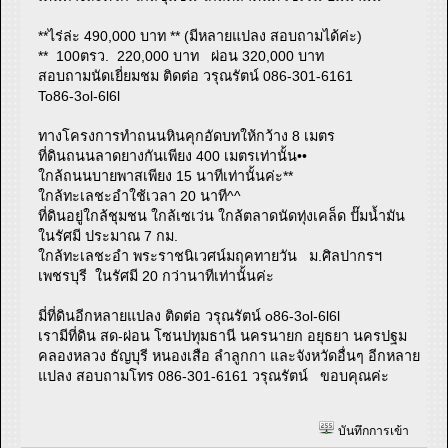
**ไร่ล่ะ 490,000 บาท ** (มีหลายแปลง สอบถามได้ค่ะ)
** 100ตรว. 220,000 บาท ผ่อน 320,000 บาท
สอบถามนัดเยี่ยมชม ติดต่อ วรุณรัตน์ 086-301-6161
To86-3ol-6l6l
ทางโครงการทำถนนหินคุกอัดบทให้กว้าง 8 เมตร
ที่ดินถนนลาดยางกันเพียง 400 เมตรเท่านั้น••
ใกล้ถนนบายพาสเพียง 15 นาทีเท่านั้นค่ะ**
ใกล้ทะเลชะอำใช้เวลา 20 นาที^^
ที่ดินอยู่ใกล้ชุมชน ใกล้เซเว่น ใกล้ตลาดนัดทุ่งเคล็ด ปั๊มน้ำมัน
ในรัศมี ประมาณ 7 กม.
ใกล้ทะเลชะอำ พระราชนิเวศน์มฤคทายวัน ม.ศิลปากรฯ
เพชรบุรี ในรัศมี 20 กว่านาทีเท่านั้นค่ะ
มี่ที่ดินอีกหลายแปลง ติดต่อ วรุณรัตน์ o86-3ol-6l6l
เรามีที่ดิน สด-ผ่อน โซนปทุมธานี นครนายก อยุธยา นครปฐม
คลองหลวง ธัญบุรี หนองเสือ ลำลูกกา และจังหวัดอื่นๆ อีกหลาย
แปลง สอบถามโทร 086-301-6161 วรุณรัตน์ ขอบคุณค่ะ
บันทึกการเข้า