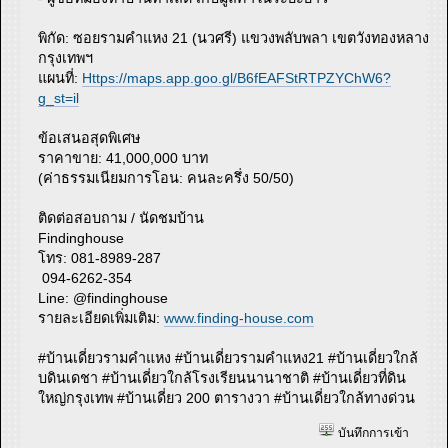
พิกัด: ซอยรามคำแหง 21 (นวศรี) แขวงพลับพลา เขตวังทองหลาง
กรุงเทพฯ
แผนที่:
Https://maps.app.goo.gl/B6fEAFStRTPZYChW6?
g_st=il
ข้อเสนอสุดพิเศษ
ราคาขาย: 41,000,000 บาท
(ค่าธรรมเนียมการโอน: คนละครึ่ง 50/50)
ติดต่อสอบถาม / นัดชมบ้าน
Findinghouse
โทร: 081-8989-287
094-6262-354
Line: @findinghouse
รายละเอียดเพิ่มเติม:
www.finding-house.com
#บ้านเดี่ยวรามคำแหง #บ้านเดี่ยวรามคำแหง21 #บ้านเดี่ยวใกล้
บดินเดชา #บ้านเดี่ยวใกล้โรงเรียนนานาชาติ #บ้านเดี่ยวที่ดิน
ใหญ่กรุงเทพ #บ้านเดี่ยว 200 ตารางวา #บ้านเดี่ยวใกล้ทางด่วน
บันทึกการเข้า