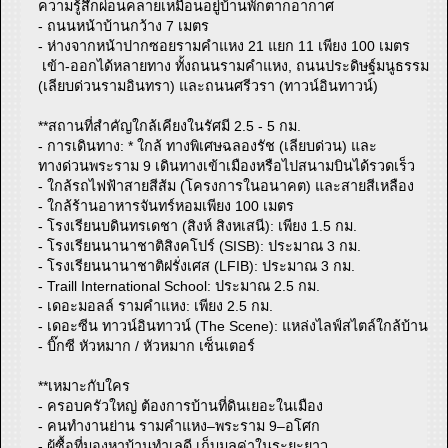
ความรู้สึกผ่อนคลายเหมือนอยู่บ้านพักตากอากาศ
- ถนนหน้าบ้านกว้าง 7 เมตร
- ห่างจากหน้าปากซอยรามคำแหง 21 แยก 11 เพียง 100 เมตร
เข้า-ออกได้หลายทาง ทั้งถนนรามคำแหง, ถนนประดิษฐ์มนูธรรม
(เลียบด่วนรามอินทรา) และถนนศรีวรา (ทาวน์อินทาวน์)
**สถานที่สำคัญใกล้เคียงในรัศมี 2.5 - 5 กม.
- การเดินทาง: * ใกล้ ทางพิเศษฉลองรัช (เลียบด่วน) และ
ทางด่วนพระราม 9 เดินทางเข้าเมืองหรือไปสนามบินได้รวดเร็ว
- ใกล้รถไฟฟ้าสายสีส้ม (โครงการในอนาคต) และสายสีเหลือง
- ใกล้ร้านอาหารจันทร์หอมเพียง 100 เมตร
- โรงเรียนบดินทรเดชา (สิงห์ สิงหเสนี): เพียง 1.5 กม.
- โรงเรียนนานาชาติสิงคโปร์ (SISB): ประมาณ 3 กม.
- โรงเรียนนานาชาติฝรั่งเศส (LFIB): ประมาณ 3 กม.
- Traill International School: ประมาณ 2.5 กม.
- เดอะมอลล์ รามคำแหง: เพียง 2.5 กม.
- เดอะซีน ทาวน์อินทาวน์ (The Scene): แหล่งไลฟ์สไตล์ใกล้บ้าน
- บิ๊กซี หัวหมาก / หัวหมาก เซ็นเตอร์
**เหมาะกับใคร
- ครอบครัวใหญ่ ต้องการบ้านที่ดินเยอะในเมือง
- คนทำงานย่าน รามคำแหง–พระราม 9–อโศก
- ผู้ซื้อที่มองหาบ้านทำเลดี เก็บมูลค่าในระยะยาว