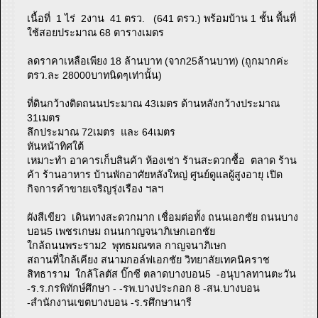
เนื้อที่ 1 ไร่ 2งาน 41 ตรว. (641 ตรว.) พร้อมบ้าน 1 ชั้น พื้นที่
ใช้สอยประมาณ 68 ตารางเมตร
ลดราคาเหลือเพียง 18 ล้านบาท (จาก25ล้านบาท) (ถูกมากค่ะ
ตรว.ละ 28000บาทนิดๆเท่านั้น)
ที่ดินกว้างติดถนนประมาณ 43เมตร ด้านหลังกว้างประมาณ
31เมตร
ลึกประมาณ 72เมตร และ 64เมตร
หันหน้าทิศใต้
เหมาะทำ อาคารเก็บสินค้า ห้องเช่า ร้านสะดวกซื้อ ตลาด ร้าน
ค้า ร้านอาหาร บ้านพักอาศัยหลังใหญ่ ศูนย์ดูแลผู้สูงอายุ เปิด
กิจการค้าขายเจริญรุ่งเรือง ฯลฯ
ผังสีเขียว เดินทางสะดวกมาก เชื่อมต่อทั้ง ถนนเอกชัย ถนนบาง
บอน5 เพชรเกษม ถนนกาญจนาภิเษกเอกชัย
ใกล้ถนนพระราม2 พุทธมณฑล กาญจนาภิเษก
สถานที่ใกล้เคียง สนามกอล์ฟเอกชัย วิทยาลัยเทคนิคราช
สิทธาราม ใกล้โลตัส บิ๊กซี ตลาดบางบอน5 -อนุบาลทานตะวัน
-ร.ร.กรพิทักษ์ศึกษา - -รพ.บางประกอก 8 -สน.บางบอน
-สำนักงานเขตบางบอน -ร.รศึกษานารี