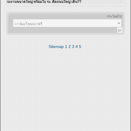
โรงงานขนาดใหญ่ พร้อมใบ รง. ติดถนนใหญ่ เดิน??
กระโดดไป:
Sitemap
1
2
3
4
5