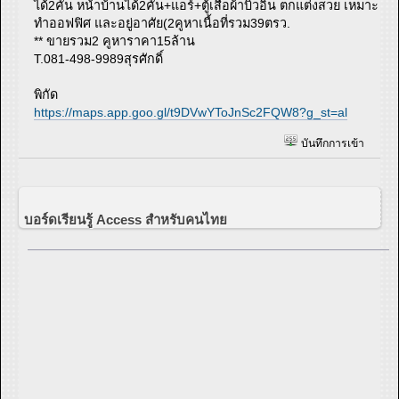
ได้2คัน หน้าบ้านได้2คัน+แอร์+ตู้เสื้อผ้าบิ้วอิน ตกแต่งสวย เหมาะ
ทำออฟฟิศ และอยู่อาศัย(2คูหาเนื้อที่รวม39ตรว.
** ขายรวม2 คูหาราคา15ล้าน
T.081-498-9989สุรศักดิ์
พิกัด
https://maps.app.goo.gl/t9DVwYToJnSc2FQW8?g_st=al
บันทึกการเข้า
บอร์ดเรียนรู้ Access สำหรับคนไทย