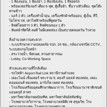
- 1 ห้องนอน, 1 ห้องน้ำ, 1 ห้องนั่งเล่น, 1 ที่จอดรถ
- พร้อมเฟอร์นิเจอร์ เตียง 6 ฟุต, ตู้เสื้อผ้า, ชั้นวางหัวเตียง, ชุดโต๊ะ
ทานข้าว
- แอร์ 2 ตัว, เครื่องทำน้ำอุ่น, เครื่องซักผ้าพร้อมอบ, ตู้เย็น, ทีวี,
ไมโครเวฟ, เตาไฟฟ้าพร้อมที่ดูดควัน
- ลิฟต์โดยสาร 3 ตัว, ลิฟต์ขนของ 1 ตัว
- หันหน้าทิศใต้ ลมดี ไม่มีแดดส่อง เย็นสบายตลอดวัน วิวสวย
สิ่งอำนวยความสะดวก
- ระบบรักษาความปลอดภัย รปภ. 24 ชม., กล้องวงจรปิด CCTV.,
ระบบสแกนใบหน้า
- สระว่ายน้ำ, ฟิสเนต, สวนสาธารณะ
- Lobby, Co-Working Space
ทำเลและสถานที่ใกล้เคียง
- รถไฟฟ้า Airport Rail Link สถานีรามคำแหง
- เดอะไนน์ เซ็นเตอร์ พระราม 9​, ดองกิ มอลล์ ทองหล่อ, เดอะ
คอมมอนส์ ทองหล่อ, มาร์เก็ต เพลส ทองหล่อ
- โรงเรียนเตรียมอุดมศึกษาพัฒนาการ, โรงเรียนนานาชาติเซนต์
แอนดรูส์ สาทร
- มหาวิทยาลัยเกษมบัณฑิต, มหาวิทยาลัยอัสสัมชัญ
- โรงพยาบาลวิภาราม, โรงพยาบาลสมิติเวช สุขุมวิท, โรง
พยาบาลกรุงเทพ, โรงพยาบาลเพชรเวช