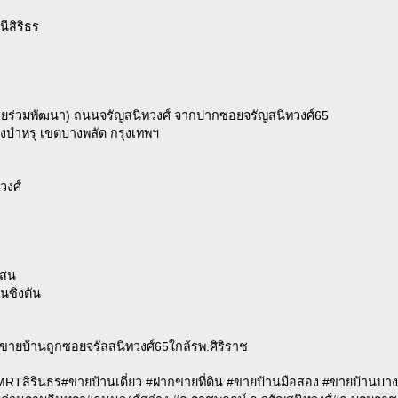
ีสิริธร
ยร่วมพัฒนา) ถนนจรัญสนิทวงศ์ จากปากซอยจรัญสนิทวงศ์65
างบำหรุ เขตบางพลัด กรุงเทพฯ
วงศ์
เสน
นซิงตัน
ายบ้านถูกซอยจรัลสนิทวงศ์65ใกล้รพ.ศิริราช
MRTสิรินธร#ขายบ้านเดี่ยว #ฝากขายที่ดิน #ขายบ้านมือสอง #ขายบ้านบา