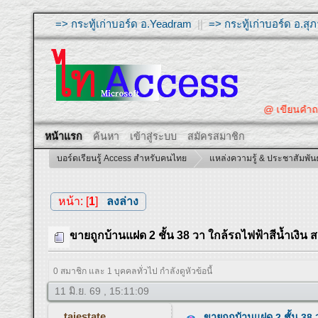
=> กระทู้เก่าบอร์ด อ.Yeadram
||
=> กระทู้เก่าบอร์ด อ.ส
@ เขียนคำถา
หน้าแรก
ค้นหา
เข้าสู่ระบบ
สมัครสมาชิก
บอร์ดเรียนรู้ Access สำหรับคนไทย
แหล่งความรู้ & ประชาสัมพันธ
หน้า: [
1
]
ลงล่าง
ขายถูกบ้านแฝด 2 ชั้น 38 วา ใกล้รถไฟฟ้าสีน้ำเงิน ส
0 สมาชิก และ 1 บุคคลทั่วไป กำลังดูหัวข้อนี้
11 มิ.ย. 69 , 15:11:09
taiestate
ขายถูกบ้านแฝด 2 ชั้น 38 ว