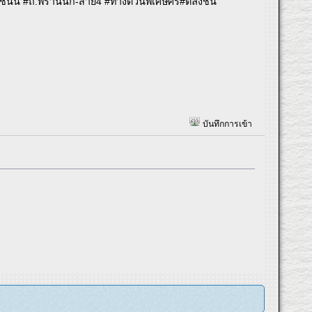
นนี #ถ.พรานนก-สาย4 #ทางด่วนพิเศษศรี#ตลิ่งชัน
บันทึกการเข้า