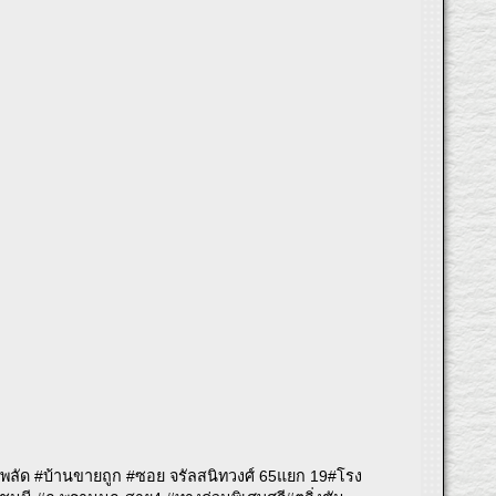
งพลัด #บ้านขายถูก #ซอย จรัลสนิทวงศ์ 65แยก 19#โรง