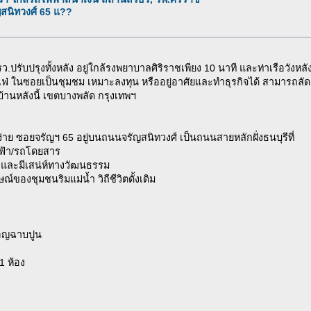
ัญสนิทวงศ์ 65 แ??
 ตรว.ปรับปรุงทั้งหลัง อยู่ใกล้รงพยาบาลศิริราชเพียง 10 นาที และท่าเรือว
่ ในซอยเป็นชุมชม เหมาะลงทุน หรืออยู่อาศัยและทำธุรกิจได้ สามารถลั
บ้านหลังนี้ เขตบางพลัด กรุงเทพฯ
ึงง่าย ซอยจรัญฯ 65 อยู่บนถนนจรัญสนิทวงศ์ เป็นถนนสายหลักฝั่งธนบุรี
ฟ้า/รถโดยสาร
น และมีเสน่ห์ทางวัฒนธรรม
ณ์ของชุมชนริมแม่น้ำ วิถีชีวิตดั้งเดิม
มอญฉาบปูน
 1 ห้อง