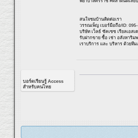
พยาบาลศิริราช #ตลาดนัดเลีย
สนใจชมบ้านติดต่อเรา
วรรณเพ็ญ เบอร์มือถือ/ID: 09
บริษัท เว็ลธ์ ซัคเซซ เรียลเอสเ
รับฝากขาย ซื้อ เช่า อสังหาริมพ
เราบริการ และ บริหาร ด้วยที
บอร์ดเรียนรู้ Access
สำหรับคนไทย