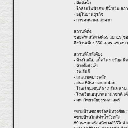
- มีแท้งน้ำ
- ใกล้รถไฟฟ้าสายสีน้ำเงิน สถาน
- อยู่ในย่านธุรกิจ
- การคมนาคมสะดวก
สถานที่ตั้ง:
ซอยจรัลสนิทวงค์65 แยก19(ซอ
ถึงบ้านเพียง 550 เมตร แขวงบ
สถานที่ใกล้เคียง
- ห้างโลตัส, แม็คโคร จรัญสนิท
- ห้างตั้งฮั่วเส็ง
- รพ.ยันฮี
- สนง.เขตบางพลัด
- สนง.ที่ดินบางกอกน้อย
- โรงเรียนเซนต์คาเบรียล สาม
- โรงเรียนอนุบาลนานาชาติ เค็
- มหาวิทยาลัยธรรมศาสตร์
#ขายบ้านซอยจรัลสนิทวงศ์65#ข
#ขายบ้านใกล้ท่าน้ำวังหลัง
#บ้านซอยจรัลสนิทวงศ์65ใกล้ 