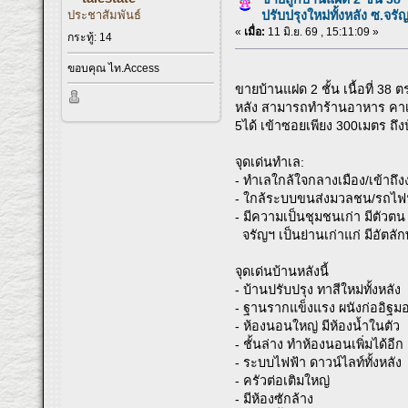
ประชาสัมพันธ์
ปรับปรุงใหม่ทั้งหลัง ซ.จร
«
เมื่อ:
11 มิ.ย. 69 , 15:11:09 »
กระทู้: 14
ขอบคุณ ไท.Access
ขายบ้านแฝด 2 ชั้น เนื้อที่ 38
หลัง สามารถทำร้านอาหาร คาเฟ
5ได้ เข้าซอยเพียง 300เมตร ถึง
จุดเด่นทำเล:
- ทำเลใกล้ใจกลางเมือง/เข้าถ
- ใกล้ระบบขนส่งมวลชน/รถไฟ
- มีความเป็นชุมชนเก่า มีตัวต
จรัญฯ เป็นย่านเก่าแก่ มีอัตลักษ
จุดเด่นบ้านหลังนี้
- บ้านปรับปรุง ทาสีใหม่ทั้งหลัง
- ฐานรากแข็งแรง ผนังก่ออิฐ
- ห้องนอนใหญ่ มีห้องน้ำในตัว
- ชั้นล่าง ทำห้องนอนเพิ่มได้อีก
- ระบบไฟฟ้า ดาวน์ไลท์ทั้งหลัง
- ครัวต่อเติมใหญ่
- มีห้องซักล้าง