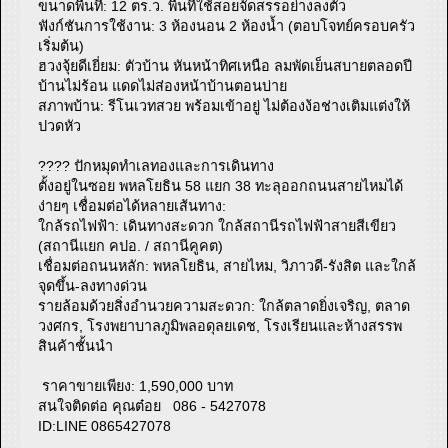
ขนาดพื้นที่: 12 ตร.ว. พื้นที่ใช้สอยจัดสรรอย่างลงตัว
ฟังก์ชันการใช้งาน: 3 ห้องนอน 2 ห้องน้ำ (ตอบโจทย์ครอบครัว
เริ่มต้น)
ฮวงจุ้ยดีเยี่ยม: ตัวบ้าน หันหน้าทิศเหนือ ลมพัดเย็นสบายตลอดปี
บ้านไม่ร้อน แดดไม่ส่องหน้าบ้านตอนบ่าย
สภาพบ้าน: รีโนเวทสวย พร้อมเข้าอยู่ ไม่ต้องง้อช่างเติมแต่งให้
ปวดหัว
???? ปักหมุดทำเลทองและการเดินทาง
ตั้งอยู่ในซอย พหลโยธิน 58 แยก 38 ทะลุออกถนนสายไหมได้
ง่ายๆ เชื่อมต่อได้หลายเส้นทาง:
ใกล้รถไฟฟ้า: เดินทางสะดวก ใกล้สถานีรถไฟฟ้าสายสีเขียว
(สถานีแยก คปอ. / สถานีคูคต)
เชื่อมต่อถนนหลัก: พหลโยธิน, สายไหม, วิภาวดี-รังสิต และใกล้
จุดขึ้น-ลงทางด่วน
รายล้อมด้วยสิ่งอำนวยความสะดวก: ใกล้ตลาดยิ่งเจริญ, ตลาด
วงศกร, โรงพยาบาลภูมิพลอดุลยเดช, โรงเรียนและห้างสรรพ
สินค้าชั้นนำ
ราคาขายเพียง: 1,590,000 บาท
สนใจติดต่อ คุณต๋อย 086 - 5427078
ID:LINE 0865427078