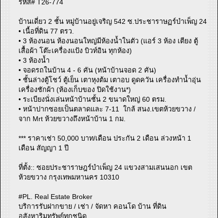
รหัส# T26-774
บ้านเดี่ยว 2 ชั้น หมู่บ้านอยู่เจริญ 542 ซ.ประชาราษฏร์บำเพ็ญ 24
• เนื้อที่ดิน 77 ตรว.
• 3 ห้องนอน ห้องนอนใหญ่มีห้องน้ำในตัว (แอร์ 3 ห้อง เตียง ตู้
เสื้อผ้า โต๊ะเครื่องแป้ง บิวท์อิน ทุกห้อง)
• 3 ห้องน้ำ
• จอดรถในบ้าน 4 - 6 คัน (หน้าบ้านจอด 2 คัน)
• ชั้นล่างตู้โชว์ ตู้เย็น เตาหุงต้ม เตาอบ ดูดควัน เครื่องทำน้ำอุ่น
เครื่องชักผ้า (ห้องเก็บของ ปิดใช้งาน*)
• ระเบียงนั่งเล่นหน้าบ้านชั้น 2 ขนาดใหญ่ 60 ตรม.
• หน้าปากซอยเป็นตลาดและ 7-11 ใกล้ สนง.เขตห้วยขวาง /
จาก Mrt ห้วยขวางถึงหน้าบ้าน 1 กม.
*** ราคาเช่า 50,000 บาท/เดือน ประกัน 2 เดือน ล่วงหน้า 1
เดือน สัญญา 1 ปี
ที่ตั้ง:: ซอยประชาราษฎร์บำเพ็ญ 24 แขวงสามเสนนอก เขต
ห้วยขวาง กรุงเทพมหานคร 10310
#PL. Real Estate Broker
บริการรับฝากขาย / เช่า / จัดหา คอนโด บ้าน ที่ดิน
อสังหาริมทรัพย์ทุกชนิด